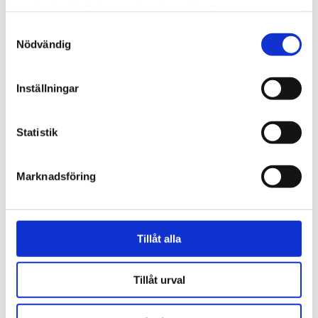
samlat in när du har använt deras tjänster.
Samtyckesval
Nödvändig
Göteborg
Unga killar bad för
Inställningar
skadade på Gothia cup –
många vittnade om
Statistik
helande
Marknadsföring
Tillåt alla
Tillåt urval