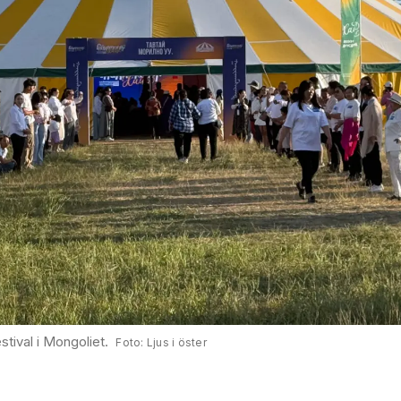
tival i Mongoliet.
Ljus i öster