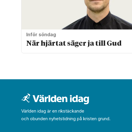
Inför söndag
När hjärtat säger ja till Gud
Världen idag är en rikstäckande
och obunden nyhets­­­tidning på kristen grund.