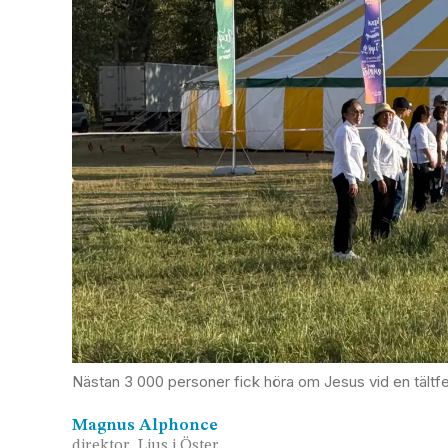
Nästan 3 000 personer fick höra om Jesus vid en tältfes
Magnus
Alphonce
direktor, Ljus i Öster