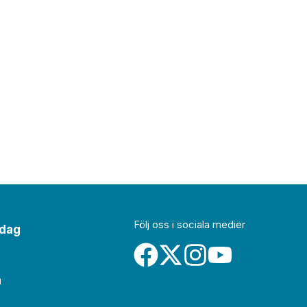
Följ oss i sociala medier
idag
a