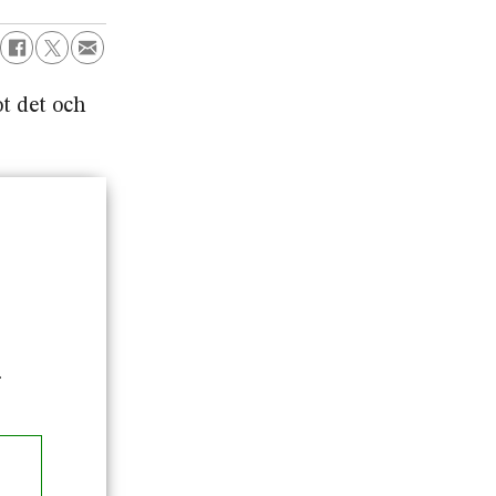
t det och
.