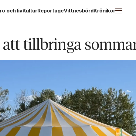
ro och liv
Kultur
Reportage
Vittnesbörd
Krönikor
t att tillbringa somma