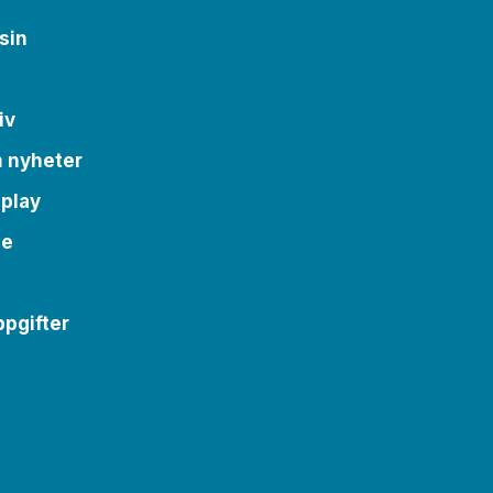
sin
iv
m nyheter
 play
se
pgifter