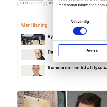
LJUS I ÖSTER
KRÖNIKOR
MAGNUS ALPHONCE
med annan information som du 
Samtyckesval
Nödvändig
Mer läsning
Ryktet om Jesus spreds i by
Avvisa
Dags att byta opposition
Sommaren – en tid att lyssna