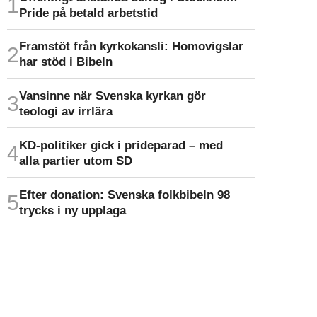
Pride på betald arbetstid
Framstöt från kyrkokansli: Homo­vigslar
har stöd i Bibeln
Vansinne när Svenska kyrkan gör
teologi av irrlära
KD-politiker gick i prideparad – med
alla partier utom SD
Efter donation: Svenska folkbibeln 98
trycks i ny upplaga