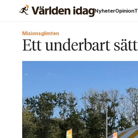
Nyheter
Opinion
T
Misionsglimten
Ett underbart sät