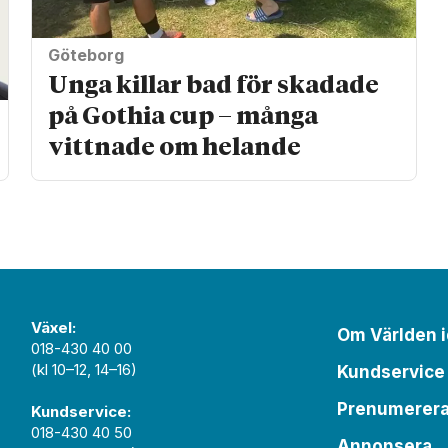
Göteborg
Unga killar bad för skadade
på Gothia cup – många
vittnade om helande
Växel:
Om Världen 
018-430 40 00
(kl 10–12, 14–16)
Kundservice
Prenumerer
Kundservice:
018-430 40 50
Annonsera