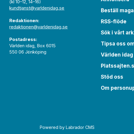
(kl 10–12, 14–16)
kundtjanst@varldenidag.se
Beställ maga
Redaktionen:
RSS-flöde
redaktionen@varldenidag.se
Sök i vårt ark
Postadress:
Tipsa oss o
Världen idag, Box 6015
550 06 Jönköping
Världen idag
Platssajten.
Stöd oss
Om personup
Powered by Labrador CMS