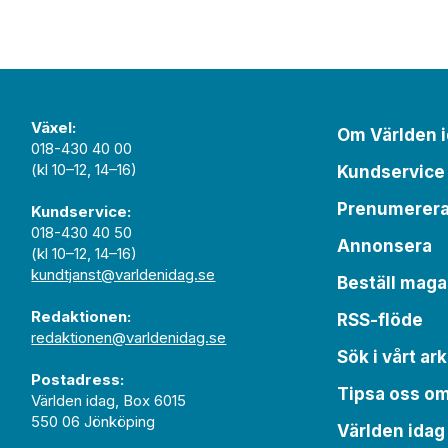
Växel:
Om Världen 
018-430 40 00
(kl 10–12, 14–16)
Kundservice
Prenumerer
Kundservice:
018-430 40 50
Annonsera
(kl 10–12, 14–16)
kundtjanst@varldenidag.se
Beställ maga
Redaktionen:
RSS-flöde
redaktionen@varldenidag.se
Sök i vårt ark
Postadress:
Tipsa oss o
Världen idag, Box 6015
550 06 Jönköping
Världen idag