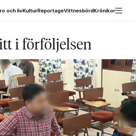
ro och liv
Kultur
Reportage
Vittnesbörd
Krönikor
tt i förföljelsen