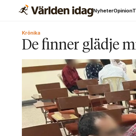
Nyheter
Opinion
T
Krönika
De finner glädje mi