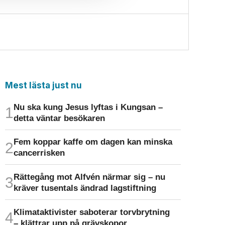
Mest lästa just nu
Nu ska kung Jesus lyftas i Kungsan –
detta väntar besökaren
Fem koppar kaffe om dagen kan minska
cancer­risken
Rättegång mot Alfvén närmar sig – nu
kräver tusentals ändrad lagstiftning
Klimat­aktivister saboterar torv­brytning
– klättrar upp på gräv­skopor