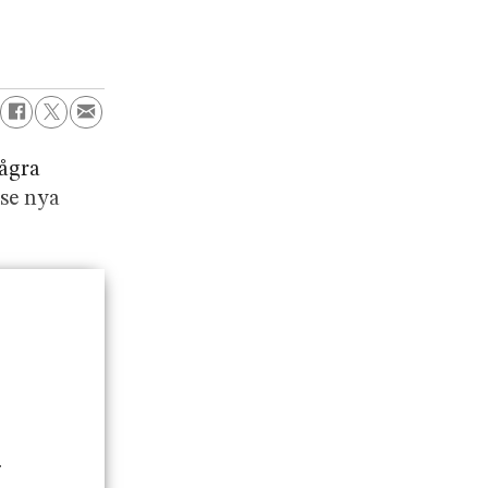
några
 se nya
.