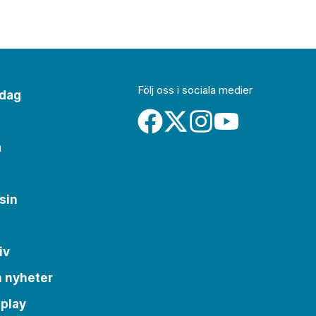
Följ oss i sociala medier
idag
a
sin
iv
m nyheter
 play