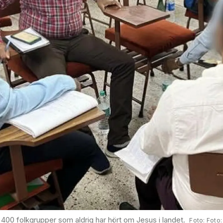
400 folkgrupper som aldrig har hört om Jesus i landet.
Foto: