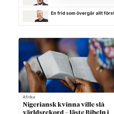
En frid som övergår allt för
Afrika
Nigeriansk kvinna ville slå
världs­rekord – läste Bibeln i