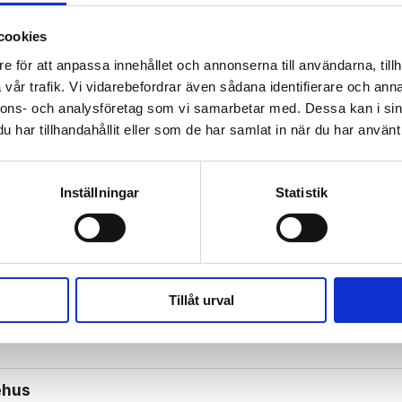
cookies
e för att anpassa innehållet och annonserna till användarna, tillh
vår trafik. Vi vidarebefordrar även sådana identifierare och anna
R
FÖRSAMLINGSPLANTERING
FÖRFÖLJELSE
MISSIONSG
nnons- och analysföretag som vi samarbetar med. Dessa kan i sin
har tillhandahållit eller som de har samlat in när du har använt 
Inställningar
Statistik
n
Tillåt urval
 in Guds röst
ehus