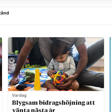
stånd
Vardag
Blygsam bidrags­höjning att
vänta nästa år