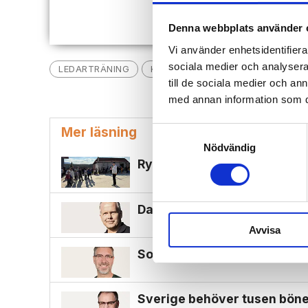
Denna webbplats använder 
Vi använder enhetsidentifierar
sociala medier och analysera 
LEDARTRÄNING
KRÖNIKOR
INDIEN
HINDUE
till de sociala medier och a
med annan information som du 
Mer läsning
Samtyckesval
Nödvändig
Ryktet om Jesus spreds i by
Dags att byta opposition
Avvisa
Sommaren – en tid att lyssna
Sverige behöver tusen bön