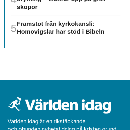
skopor
Framstöt från kyrkokansli:
Homo­vigslar har stöd i Bibeln
Världen idag är en rikstäckande
och obunden nyhets­­­tidning på kristen grund.