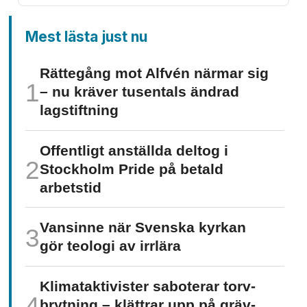
Mest lästa just nu
Rättegång mot Alfvén närmar sig
– nu kräver tusentals ändrad
lagstiftning
Offentligt anställda deltog i
Stockholm Pride på betald
arbetstid
Vansinne när Svenska kyrkan
gör teologi av irrlära
Klimat­aktivister saboterar torv­
brytning – klättrar upp på gräv­