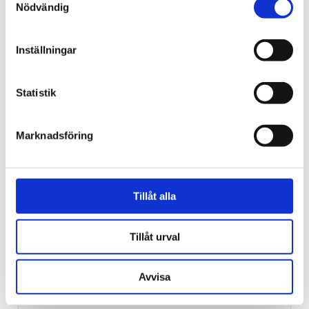
Nödvändig
dagen kan minska cancer­
risken
Inställningar
Statistik
Marknadsföring
Tillåt alla
Tillåt urval
Grekland
Skotsk missionär hittad
Avvisa
död i Aten – ”levde för att