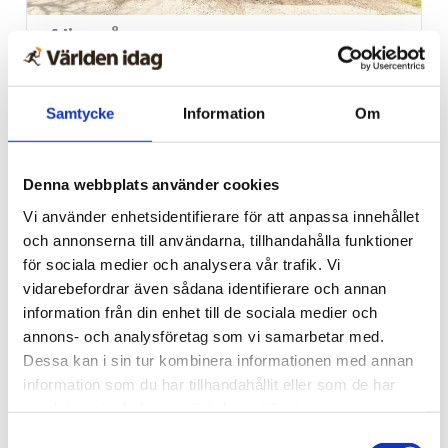
Alingsås
Dags för Shalom över
Israels sommarkonferens
Samtycke
Information
Om
Denna webbplats använder cookies
Vi använder enhetsidentifierare för att anpassa innehållet
och annonserna till användarna, tillhandahålla funktioner
för sociala medier och analysera vår trafik. Vi
vidarebefordrar även sådana identifierare och annan
information från din enhet till de sociala medier och
annons- och analysföretag som vi samarbetar med.
Dessa kan i sin tur kombinera informationen med annan
information som du har tillhandahållit eller som de har
Vardag
samlat in när du har använt deras tjänster.
Fem koppar kaffe om
Samtyckesval