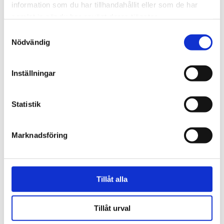
information som du har tillhandahållit eller som de har
samlat in när du har använt deras tjänster.
Samtyckesval
Nödvändig
Trinidad och Tobago
Tusentals i Karibien fick
Inställningar
synen återställd – tack
vare kristet sjukhus
Statistik
Marknadsföring
Tillåt alla
Tillåt urval