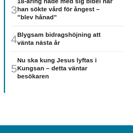
18-åring hade med sig bibel när
han sökte vård för ångest –
”blev hånad”
Blygsam bidrags­höjning att
vänta nästa år
Nu ska kung Jesus lyftas i
Kungsan – detta väntar
besökaren