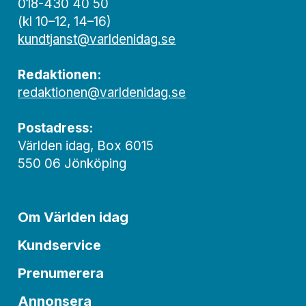
018-430 40 50
(kl 10–12, 14–16)
kundtjanst@varldenidag.se
Redaktionen:
redaktionen@varldenidag.se
Postadress:
Världen idag, Box 6015
550 06 Jönköping
Om Världen idag
Kundservice
Prenumerera
Annonsera