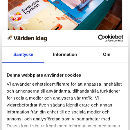
Kyrkomötet
V-politiker: Svenska
Samtycke
Information
Om
kyrkan bör byta ut han och
hon mot ”hen”
Denna webbplats använder cookies
Vi använder enhetsidentifierare för att anpassa innehållet
och annonserna till användarna, tillhandahålla funktioner
för sociala medier och analysera vår trafik. Vi
vidarebefordrar även sådana identifierare och annan
information från din enhet till de sociala medier och
annons- och analysföretag som vi samarbetar med.
Dessa kan i sin tur kombinera informationen med annan