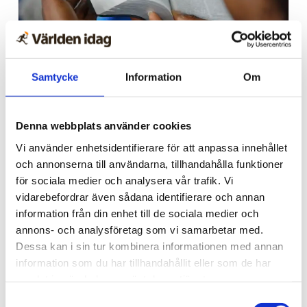
Afrika
Samtycke
Information
Om
Nigeriansk kvinna ville
slå världs­rekord – läste
Denna webbplats använder cookies
Bibeln i 144 timmar
Vi använder enhetsidentifierare för att anpassa innehållet
och annonserna till användarna, tillhandahålla funktioner
för sociala medier och analysera vår trafik. Vi
vidarebefordrar även sådana identifierare och annan
information från din enhet till de sociala medier och
annons- och analysföretag som vi samarbetar med.
Dessa kan i sin tur kombinera informationen med annan
information som du har tillhandahållit eller som de har
samlat in när du har använt deras tjänster.
Samtyckesval