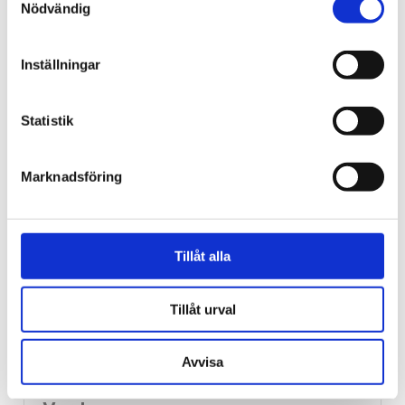
Nödvändig
Norge
Inställningar
18-åring hade med sig
bibel när han sökte vård
Statistik
för ångest – ”blev hånad”
Marknadsföring
Tillåt alla
Tillåt urval
Avvisa