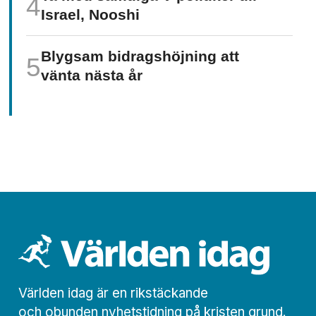
Israel, Nooshi
Blygsam bidrags­höjning att
vänta nästa år
Världen idag är en rikstäckande
och obunden nyhets­­­tidning på kristen grund.