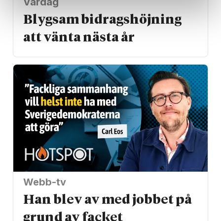
Vardag
Blygsam bidrags­höjning
att vänta nästa år
Webb-tv
Han blev av med jobbet på
grund av facket