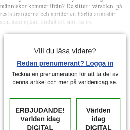
människor kommer ifrån? De sitter i vårsolen, på
restaurangerna och sprider en härlig atmosfär
som man ej kan undgå att smittas av.
Vill du läsa vidare?
Redan prenumerant? Logga in
Teckna en prenumeration för att ta del av
denna artikel och mer på varldenidag.se.
ERBJUDANDE!
Världen
Världen idag
idag
DIGITAL
DIGITAL