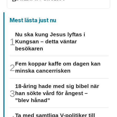
Mest lästa just nu
Nu ska kung Jesus lyftas i
Kungsan – detta väntar
besökaren
Fem koppar kaffe om dagen kan
minska cancer­risken
18-åring hade med sig bibel när
han sökte vård för ångest –
”blev hånad”
Ta med samtliga V-politiker till