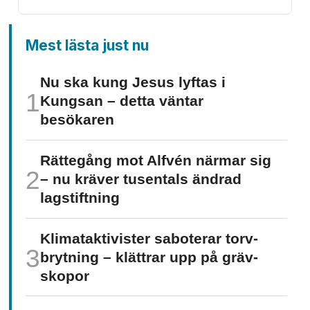
Mest lästa just nu
Nu ska kung Jesus lyftas i
Kungsan – detta väntar
besökaren
Rättegång mot Alfvén närmar sig
– nu kräver tusentals ändrad
lagstiftning
Klimat­aktivister saboterar torv­
brytning – klättrar upp på gräv­
skopor