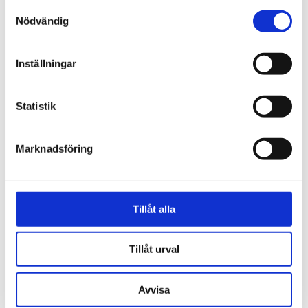
Samtyckesval
Nödvändig
Webb-tv
Inställningar
Han blev av med jobbet på
grund av facket
Statistik
Marknadsföring
Tillåt alla
Tillåt urval
Avvisa
Samhälle