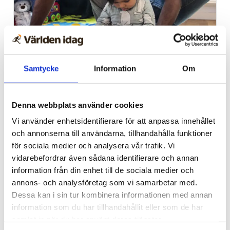
Samtycke
Information
Om
Vardag
Blygsam bidrags­höjning
Denna webbplats använder cookies
att vänta nästa år
Vi använder enhetsidentifierare för att anpassa innehållet
och annonserna till användarna, tillhandahålla funktioner
för sociala medier och analysera vår trafik. Vi
vidarebefordrar även sådana identifierare och annan
information från din enhet till de sociala medier och
annons- och analysföretag som vi samarbetar med.
Dessa kan i sin tur kombinera informationen med annan
information som du har tillhandahållit eller som de har
samlat in när du har använt deras tjänster.