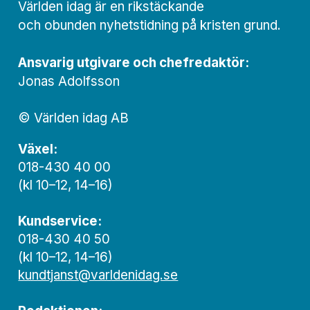
Världen idag är en rikstäckande
och obunden nyhets­­­tidning på kristen grund.
Ansvarig utgivare och chef­redaktör:
Jonas Adolfsson
© Världen idag AB
Växel:
018-430 40 00
(kl 10–12, 14–16)
Kundservice:
018-430 40 50
(kl 10–12, 14–16)
kundtjanst@varldenidag.se