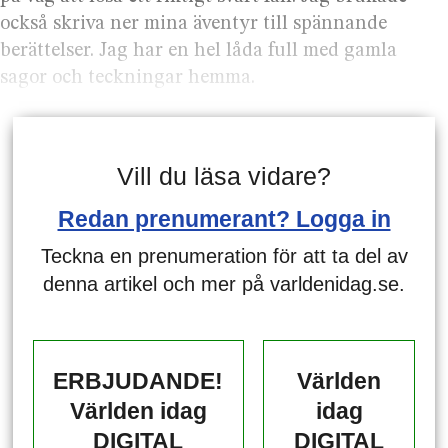
också skriva ner mina äventyr till spännande
berättelser. Jag har en hel låda full med gamla
sagor och teckningar hemma.
Vill du läsa vidare?
Redan prenumerant? Logga in
Teckna en prenumeration för att ta del av
denna artikel och mer på varldenidag.se.
ERBJUDANDE!
Världen
Världen idag
idag
DIGITAL
DIGITAL