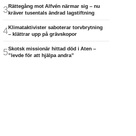
Rättegång mot Alfvén närmar sig – nu
kräver tusentals ändrad lagstiftning
Klimat­aktivister saboterar torv­brytning
– klättrar upp på gräv­skopor
Skotsk missionär hittad död i Aten –
”levde för att hjälpa andra”