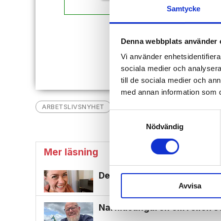
Samtycke
Redan
Denna webbplats använder 
Vi använder enhetsidentifierar
sociala medier och analysera 
till de sociala medier och a
med annan information som du 
ARBETSLIVSNYHET
ARBETSLIV
Samtyckesval
Nödvändig
Mer läsning
Designer: ”Jag blev dunder­f
Avvisa
Narnia­sångaren om rollen s