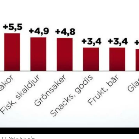
oto: TT Nyhetsbyrån