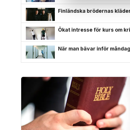
Finländska brödernas kläder
Ökat intresse för kurs om kri
När man bävar inför månda