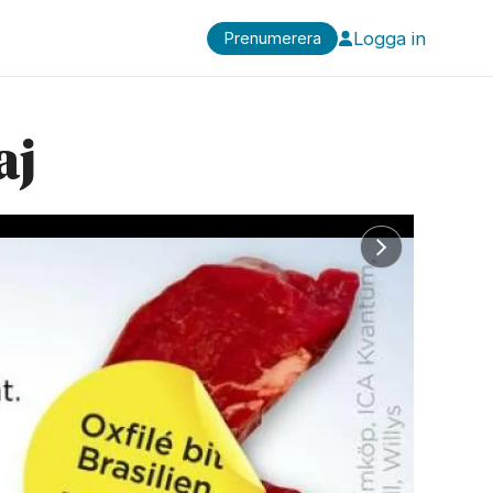
Logga in
Prenumerera
aj