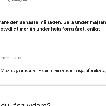
yrare den senaste månaden. Bara under maj la
tydligt mer än under hela förra året, enligt
ni 2022 - 04:30
f Mazur, grundare av den oberoende prisjämförelsesa
l du läsa vidare?