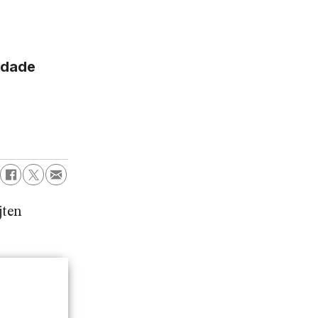
ndade
jten