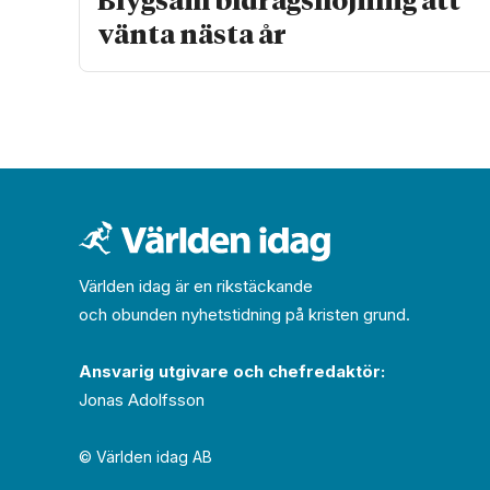
Blygsam bidrags­höjning att
vänta nästa år
Världen idag är en rikstäckande
och obunden nyhets­­­tidning på kristen grund.
Ansvarig utgivare och chef­redaktör:
Jonas Adolfsson
© Världen idag AB