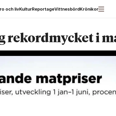
ro och liv
Kultur
Reportage
Vittnesbörd
Krönikor
g rekordmycket i m