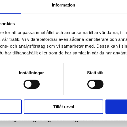
Information
 prenumerant? Logga in
cookies
Mina Sidor
e för att anpassa innehållet och annonserna till användarna, tillh
vår trafik. Vi vidarebefordrar även sådana identifierare och anna
nnons- och analysföretag som vi samarbetar med. Dessa kan i sin
har tillhandahållit eller som de har samlat in när du har använt 
Inställningar
Statistik
rälst och alldeles förälskad i Jesus”
Tillåt urval
om begravnings­rådgivare: ”Jag räknar med Guds kr