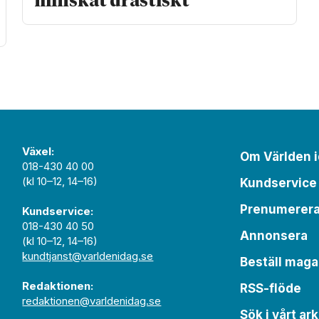
minskat drastiskt
Växel:
Om Världen 
018-430 40 00
(kl 10–12, 14–16)
Kundservice
Prenumerer
Kundservice:
018-430 40 50
Annonsera
(kl 10–12, 14–16)
kundtjanst@varldenidag.se
Beställ maga
Redaktionen:
RSS-flöde
redaktionen@varldenidag.se
Sök i vårt ark