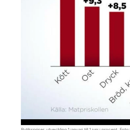
Butikspriser, utveckling 1 januari till 1 juni i procent. F