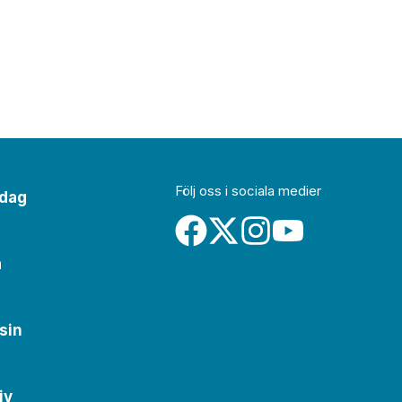
Följ oss i sociala medier
idag
a
sin
iv