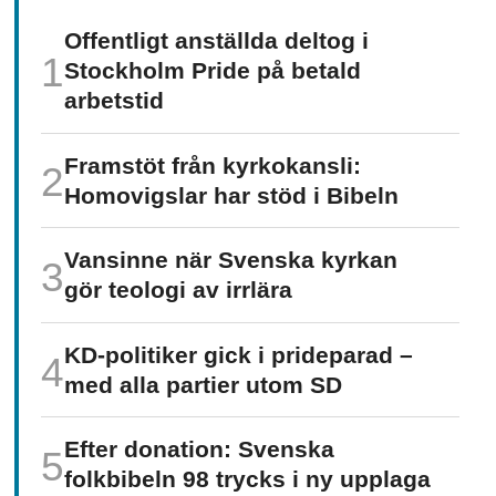
Offentligt anställda deltog i
Stockholm Pride på betald
arbetstid
Framstöt från kyrkokansli:
Homo­vigslar har stöd i Bibeln
Vansinne när Svenska kyrkan
gör teologi av irrlära
KD-politiker gick i prideparad –
med alla partier utom SD
Efter donation: Svenska
folkbibeln 98 trycks i ny upplaga