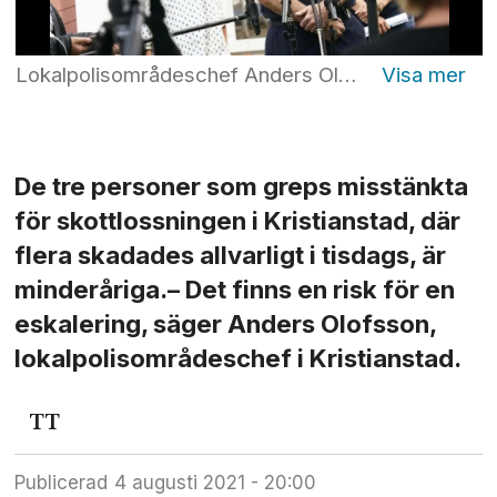
Lokalpolisområdeschef Anders Olofsson höll i onsdagens pressträff. I bakgrunden ses Pernilla Åström, förundersökningsledare, och Erika Wetterlöf, tillförordnad polisområdeschef i nordöstra Skåne. Foto: Johan Nilsson/TT
De tre personer som greps misstänkta
för skottlossningen i Kristianstad, där
flera skadades allvarligt i tisdags, är
minderåriga.– Det finns en risk för en
eskalering, säger Anders Olofsson,
lokalpolisområdeschef i Kristianstad.
TT
Publicerad
4 augusti 2021 - 20:00