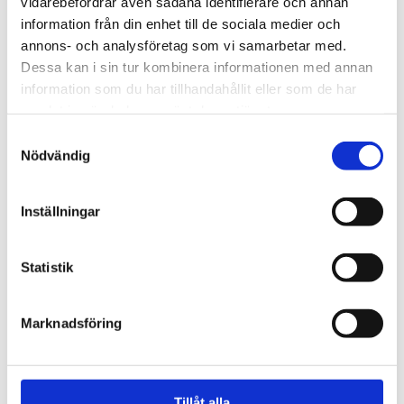
Rättegång mot Alfvén
vidarebefordrar även sådana identifierare och annan
information från din enhet till de sociala medier och
närmar sig – nu kräver
annons- och analysföretag som vi samarbetar med.
tusentals ändrad
Dessa kan i sin tur kombinera informationen med annan
information som du har tillhandahållit eller som de har
lagstiftning
samlat in när du har använt deras tjänster.
Samtyckesval
Nödvändig
Inställningar
Statistik
Marknadsföring
Inför söndag
När hjärtat säger ja till Gud
Tillåt alla