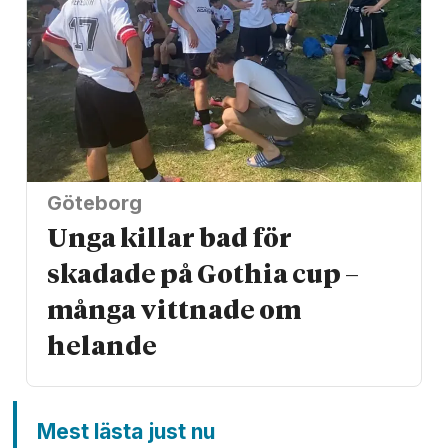
Göteborg
Unga killar bad för
skadade på Gothia cup –
många vittnade om
helande
Mest lästa just nu