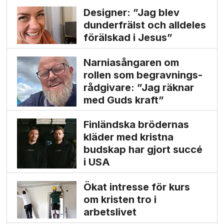
Designer: ”Jag blev
dunder­frälst och alldeles
förälskad i Jesus”
Narnia­sångaren om
rollen som begravnings­
rådgivare: ”Jag räknar
med Guds kraft”
Finländska brödernas
kläder med kristna
budskap har gjort succé
i USA
Ökat intresse för kurs
om kristen tro i
arbetslivet