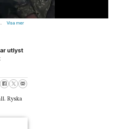
Utomhusrekl
ar utlyst
t
all. Ryska