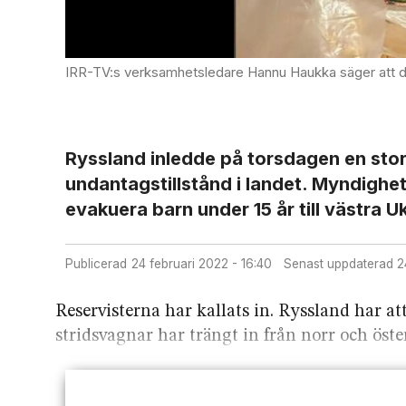
IRR-TV:s verksamhetsledare Hannu Haukka säger att de upptrappade striderna och r
Ryssland inledde på torsdagen en stor 
undantagstillstånd i landet. Myndighet
evakuera barn under 15 år till västra U
Publicerad
24 februari 2022 - 16:40
Senast uppdaterad
Reservisterna har kallats in. Ryssland har at
stridsvagnar har trängt in från norr och öste