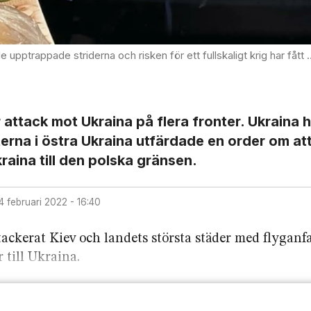
isken för ett fullskaligt krig har fått IRR-TV att påskynda försöken att nå alltfler människor.
attack mot Ukraina på flera fronter. Ukraina h
erna i östra Ukraina utfärdade en order om at
kraina till den polska gränsen.
24 februari 2022 - 16:40
tackerat Kiev och landets största städer med flyganf
r till Ukraina.