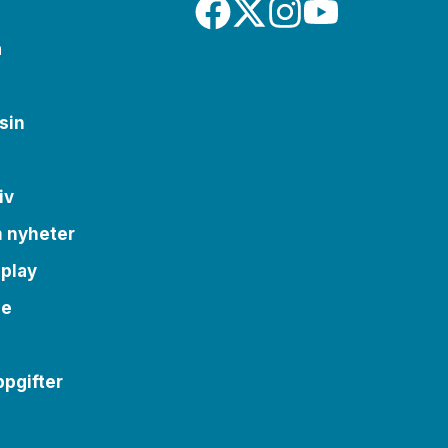
a
sin
iv
m nyheter
 play
se
pgifter