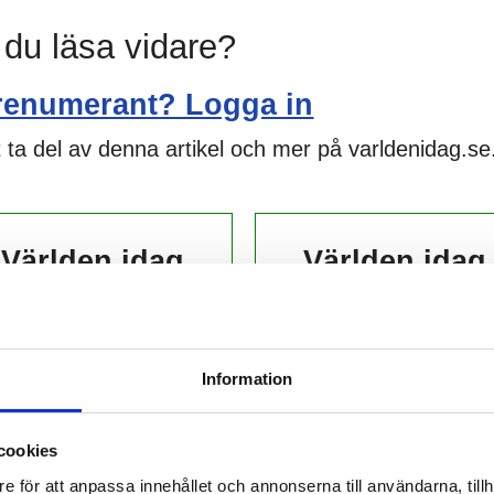
l du läsa vidare?
renumerant? Logga in
 ta del av denna artikel och mer på varldenidag.se
Världen idag
Världen idag
DIGITAL
PAPPER
139,-
229,-
Information
kr/månad ​​​​​​
kr/månad ​​​​​​
cookies
KÖP
KÖP
e för att anpassa innehållet och annonserna till användarna, tillh