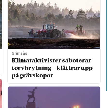
Grimsås
Klimat­aktivister saboterar
torv­brytning – klättrar upp
på gräv­skopor