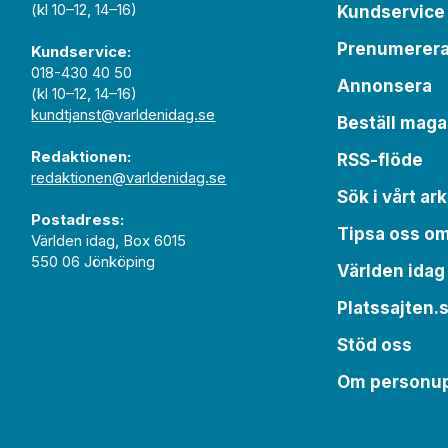
(kl 10–12, 14–16)
Kundservice
Prenumerer
Kundservice:
018-430 40 50
Annonsera
(kl 10–12, 14–16)
kundtjanst@varldenidag.se
Beställ maga
Redaktionen:
RSS-flöde
redaktionen@varldenidag.se
Sök i vårt ark
Postadress:
Tipsa oss o
Världen idag, Box 6015
550 06 Jönköping
Världen idag
Platssajten.
Stöd oss
Om personup