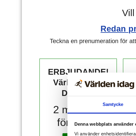
Vil
Redan p
Teckna en prenumeration för att
ERBJUDANDE!
Världen idag
DIGITAL
Samtycke
2 månader
för 10 kr!
Denna webbplats använder 
Vi använder enhetsidentifierar