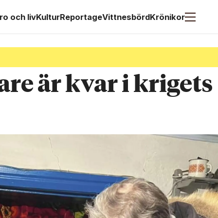
ro och liv
Kultur
Reportage
Vittnesbörd
Krönikor
e är kvar i krigets