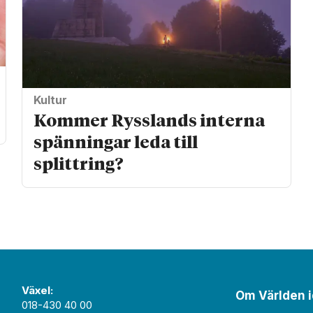
Kultur
Kommer Rysslands interna
spänningar leda till
splittring?
Växel:
Om Världen 
018-430 40 00