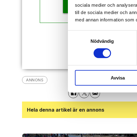
KÖP
sociala medier och analysera 
till de sociala medier och a
med annan information som du 
Samtyckesval
Redan
Nödvändig
Avvisa
ANNONS
Hela denna artikel är en annons