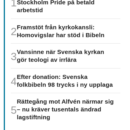
Stockholm Pride på betald
arbetstid
Framstöt från kyrkokansli:
Homo­vigslar har stöd i Bibeln
Vansinne när Svenska kyrkan
gör teologi av irrlära
Efter donation: Svenska
folkbibeln 98 trycks i ny upplaga
Rättegång mot Alfvén närmar sig
– nu kräver tusentals ändrad
lagstiftning