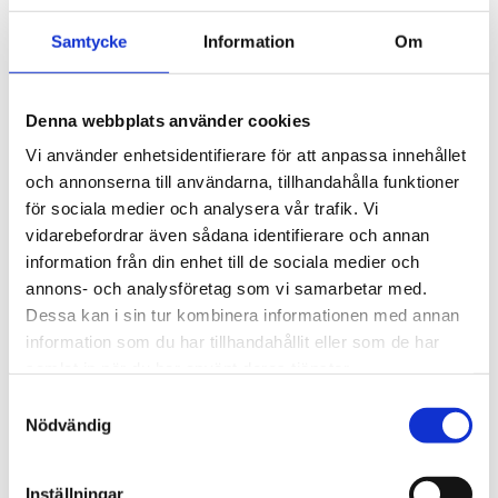
migranter kvar i Ceuta
Samtycke
Information
Om
Denna webbplats använder cookies
Vi använder enhetsidentifierare för att anpassa innehållet
och annonserna till användarna, tillhandahålla funktioner
för sociala medier och analysera vår trafik. Vi
vidarebefordrar även sådana identifierare och annan
information från din enhet till de sociala medier och
annons- och analysföretag som vi samarbetar med.
Dessa kan i sin tur kombinera informationen med annan
information som du har tillhandahållit eller som de har
Natur
samlat in när du har använt deras tjänster.
Lovande blåbärssäsong –
Samtyckesval
så nyttigt är superbäret
Nödvändig
Inställningar