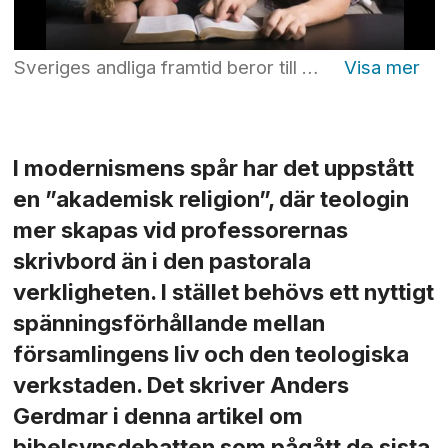
Sveriges andliga framtid beror till stora delar på hur man tränar en ny generation av andliga ledare. Och Guds välsignelse är beroende av trons lydnad, vilket betyder lydnad mot hans Ord, skriver Anders Gerdmar. Foto: Christopher Futcher/Lightstock
I modernismens spår har det uppstått
en ”akademisk religion”, där teologin
mer skapas vid professorernas
skrivbord än i den pastorala
verkligheten. I stället behövs ett nyttigt
spänningsförhållande mellan
församlingens liv och den teologiska
verkstaden. Det skriver Anders
Gerdmar i denna artikel om
bibelsynsdebatten som pågått de sista