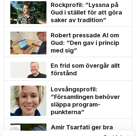
Rockprofil: ”Lyssna på
Gud i stället för att göra
saker av tradition”
Robert pressade Al om
Gud: ”Den gav i princip
med sig”
En frid som övergår allt
förstånd
Lovsångsprofil:
”Församlingen behöver
släppa program­
punkterna”
Amir Tsarfati ger bra
utgångs­punkt för samtal