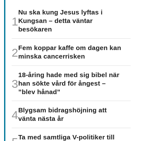
Nu ska kung Jesus lyftas i
Kungsan – detta väntar
besökaren
Fem koppar kaffe om dagen kan
minska cancer­risken
18-åring hade med sig bibel när
han sökte vård för ångest –
”blev hånad”
Blygsam bidrags­höjning att
vänta nästa år
Ta med samtliga V-politiker till