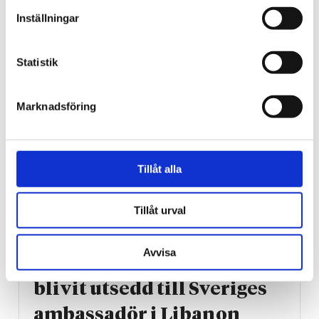
långa konferens – i
Inställningar
nordligaste Norrland
Statistik
Marknadsföring
Tillåt alla
Tillåt urval
Regeringen
Avvisa
Kritiserade Israel – har
blivit utsedd till Sveriges
ambassadör i Libanon