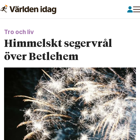
Tro och liv
Himmelskt segervrål
över Betlehem