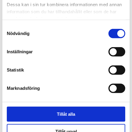
Dessa kan i sin tur kombinera informationen med annan
information som du har tillhandahållit eller som de har
samlat in när du har använt deras tjänster.
Samtyckesval
Nödvändig
Vardag
Inställningar
Fem koppar kaffe om
dagen kan minska cancer­
Statistik
risken
Marknadsföring
Tillåt alla
Tillåt urval