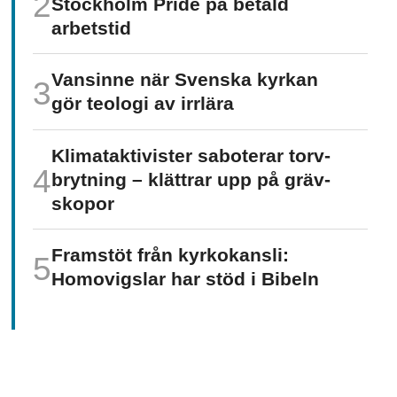
Stockholm Pride på betald
arbetstid
Vansinne när Svenska kyrkan
gör teologi av irrlära
Klimat­aktivister saboterar torv­
brytning – klättrar upp på gräv­
skopor
Framstöt från kyrkokansli:
Homo­vigslar har stöd i Bibeln