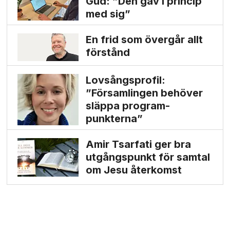
Gud: ”Den gav i princip
med sig”
En frid som övergår allt
förstånd
Lovsångsprofil:
”Församlingen behöver
släppa program­
punkterna”
Amir Tsarfati ger bra
utgångs­punkt för samtal
om Jesu återkomst