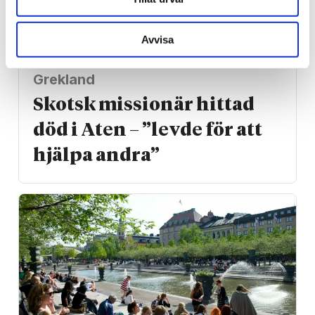
Avvisa
Grekland
Skotsk missionär hittad
död i Aten – ”levde för att
hjälpa andra”