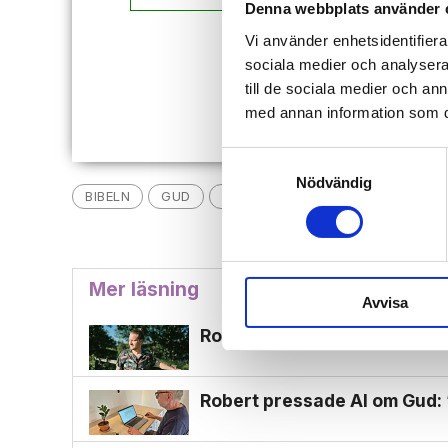
Denna webbplats använder 
Vi använder enhetsidentifierar
Redan
sociala medier och analysera 
till de sociala medier och a
med annan information som du 
Samtyckesval
Nödvändig
BIBELN
GUD
ISRAEL
RECENSION
TRO O
Mer läsning
Avvisa
Rockprofil: ”Lyssna på Gud i 
Robert pressade Al om Gud: 