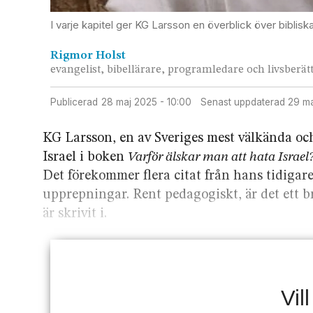
I varje kapitel ger KG Larsson en överblick över bibli
Rigmor
Holst
evangelist, bibellärare, programledare och livsberät
Publicerad
28 maj 2025 - 10:00
Senast uppdaterad
29 m
KG Larsson, en av Sveriges mest välkända oc
Israel i boken
Varför älskar man att hata Israel
Det förekommer flera citat från hans tidigare
upprepningar. Rent pedagogiskt, är det ett b
är skrivit i.
Vil