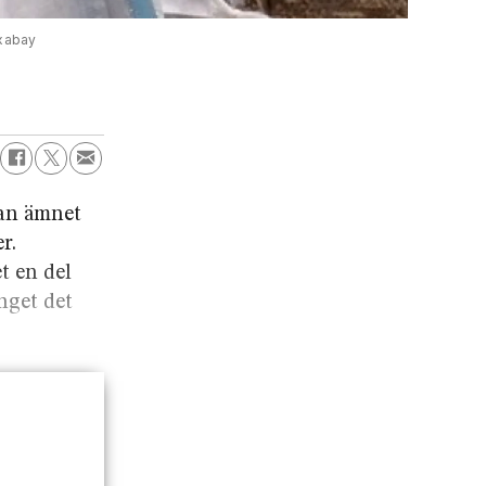
xabay
 an ämnet
r.
t en del
nget det