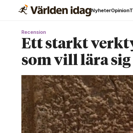
Nyheter
Opinion
T
Recension
Ett starkt verkt
som vill lära si