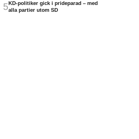
KD-politiker gick i prideparad – med
alla partier utom SD