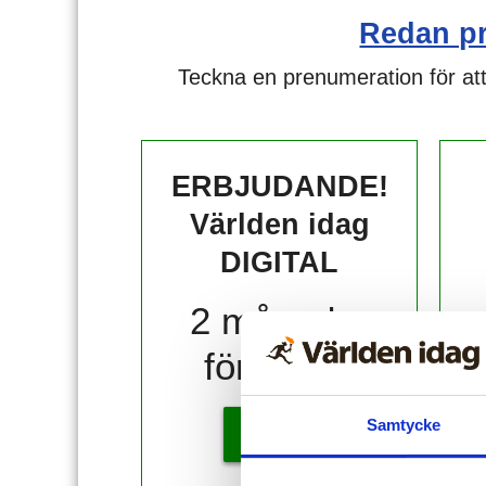
Redan p
Teckna en prenumeration för att
ERBJUDANDE!
Världen idag
DIGITAL
2 månader
för 10 kr!
Samtycke
KÖP