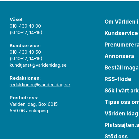
Växel:
Om Världen 
018-430 40 00
(kl 10–12, 14–16)
Kundservice
Prenumerer
Kundservice:
018-430 40 50
Annonsera
(kl 10–12, 14–16)
kundtjanst@varldenidag.se
Beställ maga
Redaktionen:
RSS-flöde
redaktionen@varldenidag.se
Sök i vårt ark
Postadress:
Tipsa oss o
Världen idag, Box 6015
550 06 Jönköping
Världen idag
Platssajten.
Stöd oss