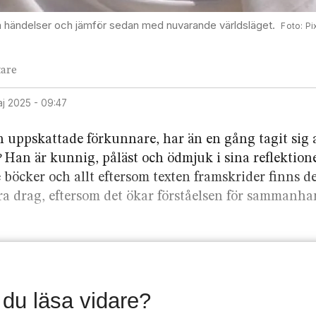
ska händelser och jämför sedan med nuvarande världsläget.
Pi
tare
aj 2025 - 09:47
h uppskattade förkunnare, har än en gång tagit sig
?
Han är kunnig, påläst och ödmjuk i sina reflektione
 böcker och allt eftersom texten framskrider finns de
ra drag, eftersom det ökar förståelsen för sammanha
l du läsa vidare?