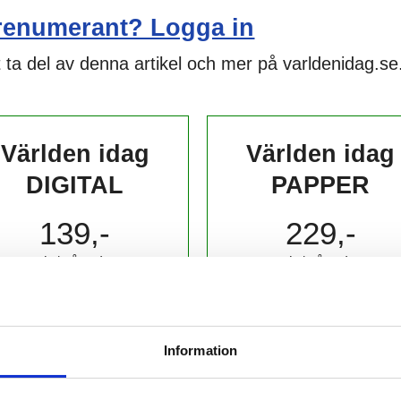
renumerant? Logga in
 ta del av denna artikel och mer på varldenidag.se
Världen idag
Världen idag
DIGITAL
PAPPER
139,-
229,-
kr/månad ​​​​​​
kr/månad ​​​​​​
KÖP
KÖP
Information