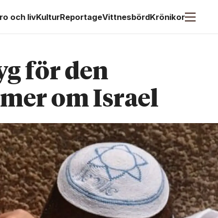
ro och liv
Kultur
Reportage
Vittnesbörd
Krönikor
yg för den
g mer om Israel