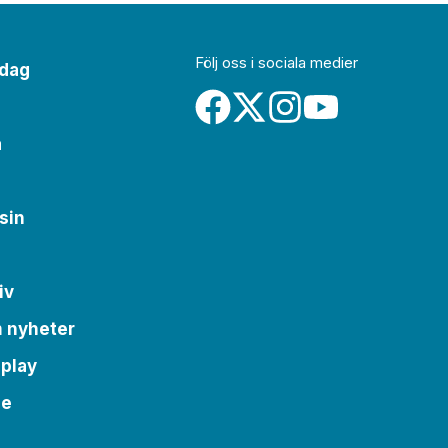
Följ oss i sociala medier
idag
a
sin
iv
m nyheter
 play
se