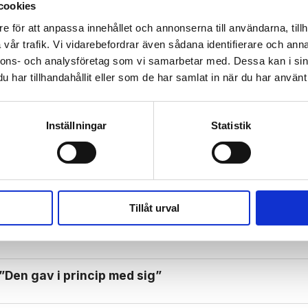
cookies
e för att anpassa innehållet och annonserna till användarna, tillh
 prenumerant? Logga in
vår trafik. Vi vidarebefordrar även sådana identifierare och anna
Mina Sidor
nnons- och analysföretag som vi samarbetar med. Dessa kan i sin
har tillhandahållit eller som de har samlat in när du har använt 
Inställningar
Statistik
CH LIV
Tillåt urval
stället för att göra saker av tradition”
”Den gav i princip med sig”