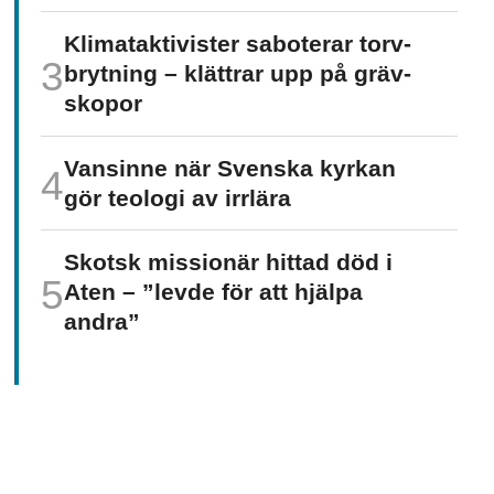
Klimat­aktivister saboterar torv­
brytning – klättrar upp på gräv­
skopor
Vansinne när Svenska kyrkan
gör teologi av irrlära
Skotsk missionär hittad död i
Aten – ”levde för att hjälpa
andra”