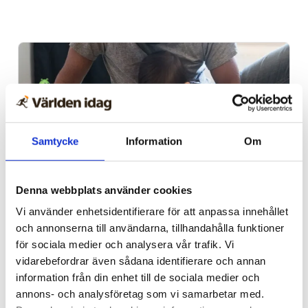
Samtycke
Information
Om
Denna webbplats använder cookies
Vardag
Vi använder enhetsidentifierare för att anpassa innehållet
och annonserna till användarna, tillhandahålla funktioner
Blygsam bidrags­höjning
för sociala medier och analysera vår trafik. Vi
att vänta nästa år
vidarebefordrar även sådana identifierare och annan
information från din enhet till de sociala medier och
annons- och analysföretag som vi samarbetar med.