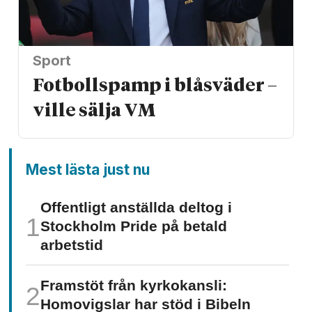
Sport
Fotbollspamp i blåsväder –
ville sälja VM
Mest lästa just nu
Offentligt anställda deltog i
Stockholm Pride på betald
arbetstid
Framstöt från kyrkokansli:
Homo­vigslar har stöd i Bibeln