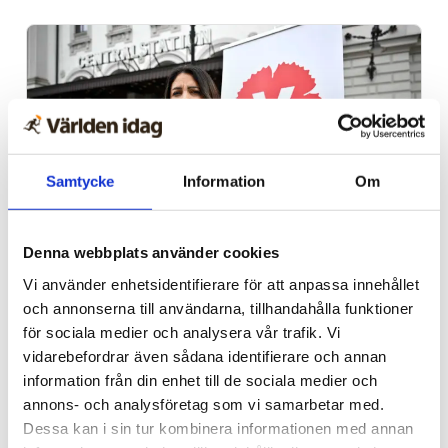
Samtycke
Information
Om
Denna webbplats använder cookies
Propalestinska rörelsen
Vi använder enhetsidentifierare för att anpassa innehållet
Granskning: Fler V-
och annonserna till användarna, tillhandahålla funktioner
ledamöter skickade
för sociala medier och analysera vår trafik. Vi
vidarebefordrar även sådana identifierare och annan
stödbrev till terrorister
information från din enhet till de sociala medier och
annons- och analysföretag som vi samarbetar med.
Dessa kan i sin tur kombinera informationen med annan