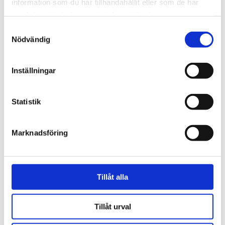
information som du har tillhandahållit eller som de har
samlat in när du har använt deras tjänster.
Samtyckesval
Nödvändig
Inställningar
Statistik
Förtalslagen
Rättegång mot Alfvén
Marknadsföring
närmar sig – nu kräver
tusentals ändrad
Tillåt alla
lagstiftning
Tillåt urval