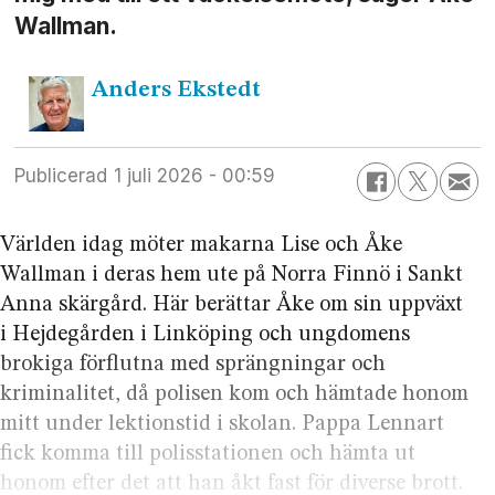
Wallman.
Anders
Ekstedt
Publicerad
1 juli 2026 - 00:59
Världen idag möter makarna Lise och Åke
Wallman i deras hem ute på Norra Finnö i Sankt
Anna skärgård. Här berättar Åke om sin uppväxt
i Hejde­gården i Linköping och ungdomens
brokiga förflutna med sprängningar och
kriminalitet, då polisen kom och hämtade honom
mitt under lektionstid i skolan. Pappa Lennart
fick komma till polis­stationen och hämta ut
honom efter det att han åkt fast för diverse brott.