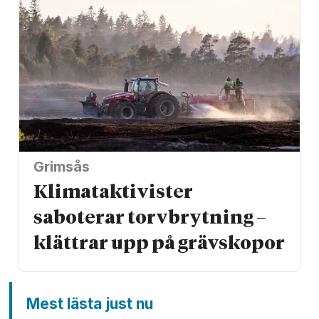
Grimsås
Klimat­aktivister
saboterar torv­brytning –
klättrar upp på gräv­skopor
Mest lästa just nu