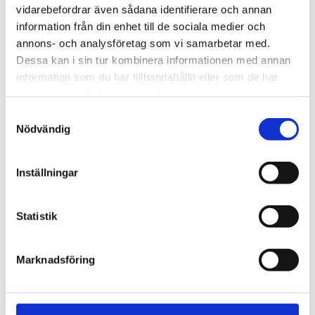
vidarebefordrar även sådana identifierare och annan
Nu ska kung Jesus lyftas i
information från din enhet till de sociala medier och
annons- och analysföretag som vi samarbetar med.
Kungsan – detta väntar
Dessa kan i sin tur kombinera informationen med annan
besökaren
information som du har tillhandahållit eller som de har
samlat in när du har använt deras tjänster.
Samtyckesval
Nödvändig
Inställningar
Statistik
Marknadsföring
Spanien/Marocko
Uppgifter: Tusentals