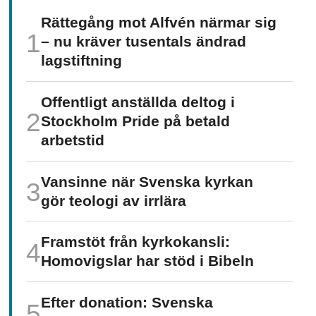
Rättegång mot Alfvén närmar sig
– nu kräver tusentals ändrad
lagstiftning
Offentligt anställda deltog i
Stockholm Pride på betald
arbetstid
Vansinne när Svenska kyrkan
gör teologi av irrlära
Framstöt från kyrkokansli:
Homo­vigslar har stöd i Bibeln
Efter donation: Svenska