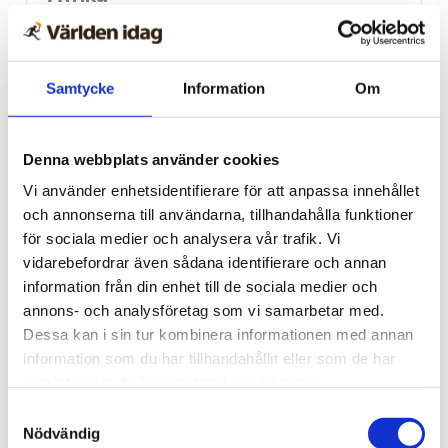
Nigeriansk kvinna ville
slå världs­rekord – läste
Samtycke
Information
Om
Bibeln i 144 timmar
Denna webbplats använder cookies
Vi använder enhetsidentifierare för att anpassa innehållet
och annonserna till användarna, tillhandahålla funktioner
för sociala medier och analysera vår trafik. Vi
vidarebefordrar även sådana identifierare och annan
information från din enhet till de sociala medier och
annons- och analysföretag som vi samarbetar med.
Dessa kan i sin tur kombinera informationen med annan
information som du har tillhandahållit eller som de har
samlat in när du har använt deras tjänster.
Norge
Samtyckesval
18-åring hade med sig
Nödvändig