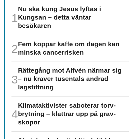
Nu ska kung Jesus lyftas i
Kungsan – detta väntar
besökaren
Fem koppar kaffe om dagen kan
minska cancer­risken
Rättegång mot Alfvén närmar sig
– nu kräver tusentals ändrad
lagstiftning
Klimat­aktivister saboterar torv­
brytning – klättrar upp på gräv­
skopor