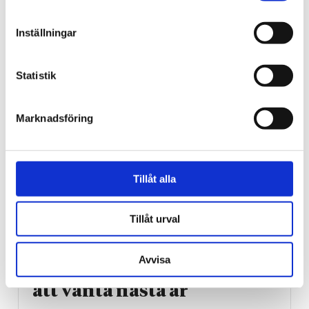
bibel när han sökte vård
Inställningar
för ångest – ”blev hånad”
Statistik
Marknadsföring
Tillåt alla
Tillåt urval
Vardag
Avvisa
Blygsam bidrags­höjning
att vänta nästa år