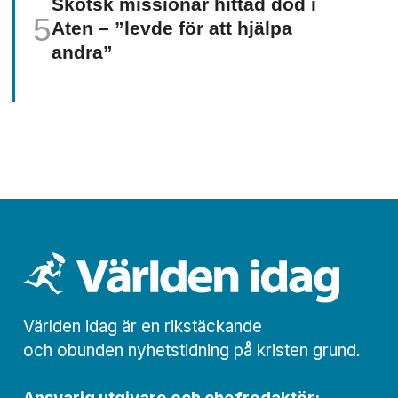
Skotsk missionär hittad död i
Aten – ”levde för att hjälpa
andra”
Världen idag är en rikstäckande
och obunden nyhets­­­tidning på kristen grund.