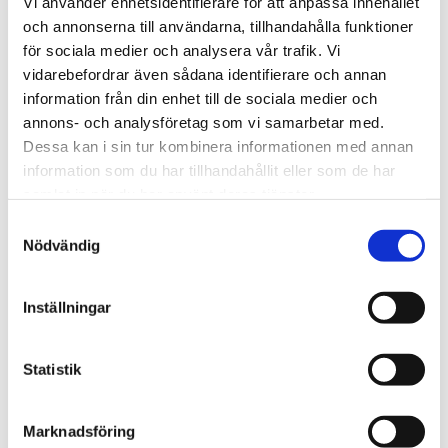
Vi använder enhetsidentifierare för att anpassa innehållet
och annonserna till användarna, tillhandahålla funktioner
Sommarkonferens
för sociala medier och analysera vår trafik. Vi
vidarebefordrar även sådana identifierare och annan
Nu inleder Bönetåget sin
information från din enhet till de sociala medier och
långa konferens – i
annons- och analysföretag som vi samarbetar med.
Dessa kan i sin tur kombinera informationen med annan
nordligaste Norrland
information som du har tillhandahållit eller som de har
samlat in när du har använt deras tjänster.
Samtyckesval
Nödvändig
Inställningar
Statistik
Marknadsföring