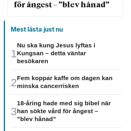
för ångest – ”blev hånad”
Mest lästa just nu
Nu ska kung Jesus lyftas i
Kungsan – detta väntar
besökaren
Fem koppar kaffe om dagen kan
minska cancer­risken
18-åring hade med sig bibel när
han sökte vård för ångest –
”blev hånad”