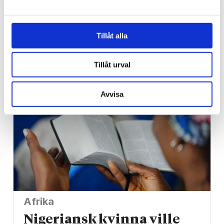
Regeringen
Kritiserade Israel – har
blivit utsedd till Sveriges
Tillåt alla
ambassadör i Libanon
Tillåt urval
Avvisa
Afrika
Nigeriansk kvinna ville