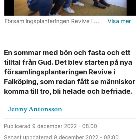
Församlingsplanteringen Revive i Falköping växer med kvalitet, med ett starkt fokus på lärjungaträning. Fr v: Mattias Lavsjö, Johannes Hasslekvist, Linnea Hasslekvist och Linnea Frenell. Foto: Jenny Antonsson
En sommar med bön och fasta och ett
tilltal från Gud. Det blev starten på nya
församlingsplanteringen Revive i
Falköping, som redan fått se människor
komma till tro, bli helade och befriade.
Jenny
Antonsson
Publicerad
9 december 2022 - 08:00
Senast uppdaterad
9 december 2022 - 08:00