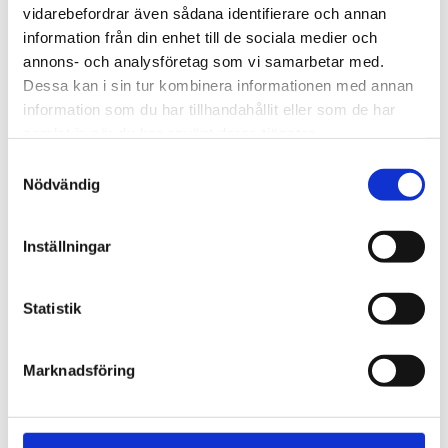
vidarebefordrar även sådana identifierare och annan
Uppgifter: Tusentals
information från din enhet till de sociala medier och
annons- och analysföretag som vi samarbetar med.
migranter kvar i Ceuta
Dessa kan i sin tur kombinera informationen med annan
information som du har tillhandahållit eller som de har
samlat in när du har använt deras tjänster.
Samtyckesval
Nödvändig
Inställningar
Statistik
Natur
Marknadsföring
Lovande blåbärssäsong –
så nyttigt är superbäret