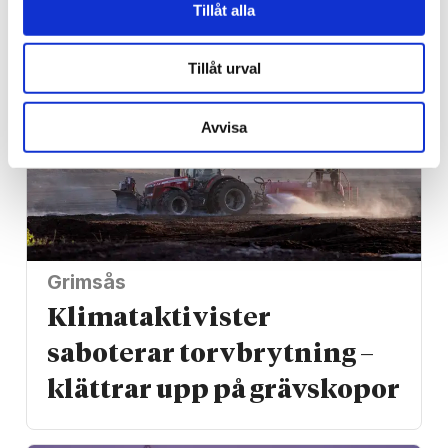
Tillåt alla
Tillåt urval
Avvisa
Grimsås
Klimat­aktivister
saboterar torv­brytning –
klättrar upp på gräv­skopor