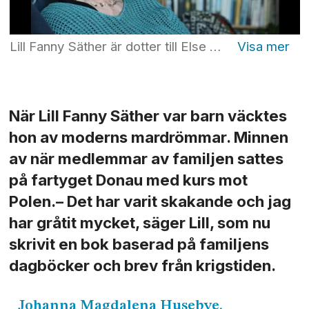
Lill Fanny Säther är dotter till Else Mendel, som överlevde Förintelsen. Nu har Lill författat en bok om sin familjs historia. Foto: Johanna Magdalena Husebye
När Lill Fanny Säther var barn väcktes
hon av moderns mardrömmar. Minnen
av när medlemmar av familjen sattes
på fartyget Donau med kurs mot
Polen.– Det har varit skakande och jag
har gråtit mycket, säger Lill, som nu
skrivit en bok baserad på familjens
dagböcker och brev från krigstiden.
Johanna
Magdalena Husebye,