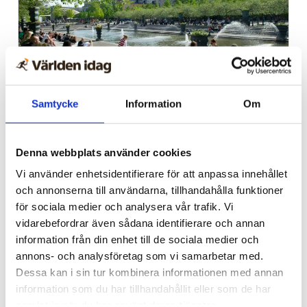
Samtycke
Information
Om
Stockholm
Nu ska kung Jesus lyftas i
Denna webbplats använder cookies
Kungsan – detta väntar
Vi använder enhetsidentifierare för att anpassa innehållet
och annonserna till användarna, tillhandahålla funktioner
besökaren
för sociala medier och analysera vår trafik. Vi
vidarebefordrar även sådana identifierare och annan
information från din enhet till de sociala medier och
annons- och analysföretag som vi samarbetar med.
Dessa kan i sin tur kombinera informationen med annan
information som du har tillhandahållit eller som de har
samlat in när du har använt deras tjänster.