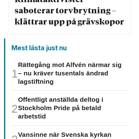
saboterar torv­brytning –
klättrar upp på gräv­skopor
Mest lästa just nu
Rättegång mot Alfvén närmar sig
– nu kräver tusentals ändrad
lagstiftning
Offentligt anställda deltog i
Stockholm Pride på betald
arbetstid
Vansinne när Svenska kyrkan