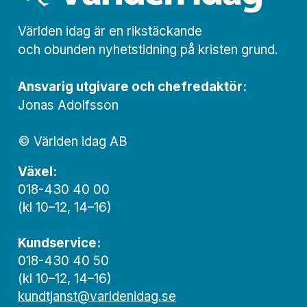
Världen idag är en rikstäckande
och obunden nyhets­­­tidning på kristen grund.
Ansvarig utgivare och chef­redaktör:
Jonas Adolfsson
© Världen idag AB
Växel:
018-430 40 00
(kl 10–12, 14–16)
Kundservice:
018-430 40 50
(kl 10–12, 14–16)
kundtjanst@varldenidag.se