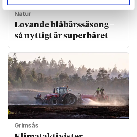
Natur
Lovande blåbärssäsong –
så nyttigt är superbäret
Grimsås
Klimat­aktivister