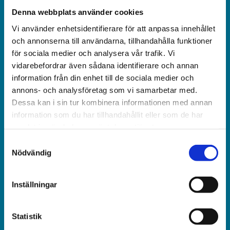
Denna webbplats använder cookies
Vi använder enhetsidentifierare för att anpassa innehållet
och annonserna till användarna, tillhandahålla funktioner
Världen idag är en rikstäckande
för sociala medier och analysera vår trafik. Vi
och obunden nyhets­­­tidning på kristen grund.
vidarebefordrar även sådana identifierare och annan
information från din enhet till de sociala medier och
Ansvarig utgivare och chef­redaktör:
annons- och analysföretag som vi samarbetar med.
Dessa kan i sin tur kombinera informationen med annan
Jonas Adolfsson
information som du har tillhandahållit eller som de har
samlat in när du har använt deras tjänster.
© Världen idag AB
Samtyckesval
Nödvändig
Växel:
018-430 40 00
(kl 10–12, 14–16)
Inställningar
Kundservice:
Statistik
018-430 40 50