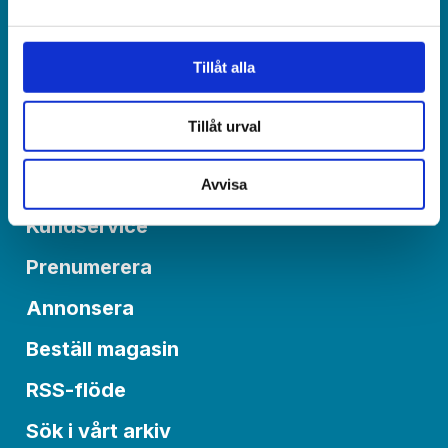
redaktionen@varldenidag.se
Postadress:
Tillåt alla
Världen idag, Box 6015
550 06 Jönköping
Tillåt urval
Om Världen idag
Avvisa
Kundservice
Prenumerera
Annonsera
Beställ magasin
RSS-flöde
Sök i vårt arkiv