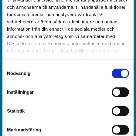
och obunden nyhets­­­tidning på kristen grund.
och annonserna till användarna, tillhandahålla funktioner
för sociala medier och analysera vår trafik. Vi
Ansvarig utgivare och chef­redaktör:
vidarebefordrar även sådana identifierare och annan
Jonas Adolfsson
information från din enhet till de sociala medier och
annons- och analysföretag som vi samarbetar med.
© Världen idag AB
Dessa kan i sin tur kombinera informationen med annan
information som du har tillhandahållit eller som de har
Växel:
samlat in när du har använt deras tjänster.
018-430 40 00
Samtyckesval
(kl 10–12, 14–16)
Nödvändig
Kundservice:
Inställningar
018-430 40 50
(kl 10–12, 14–16)
Statistik
kundtjanst@varldenidag.se
Redaktionen:
Marknadsföring