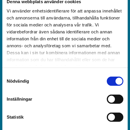
Denna webbplats använder cookies
Vi använder enhetsidentifierare för att anpassa innehållet
Världen idag är en rikstäckande
och annonserna till användarna, tillhandahålla funktioner
och obunden nyhets­­­tidning på kristen grund.
för sociala medier och analysera vår trafik. Vi
vidarebefordrar även sådana identifierare och annan
information från din enhet till de sociala medier och
Ansvarig utgivare och chef­redaktör:
annons- och analysföretag som vi samarbetar med.
Jonas Adolfsson
Dessa kan i sin tur kombinera informationen med annan
information som du har tillhandahållit eller som de har
© Världen idag AB
samlat in när du har använt deras tjänster.
Samtyckesval
Växel:
Nödvändig
018-430 40 00
(kl 10–12, 14–16)
Inställningar
Kundservice:
018-430 40 50
Statistik
(kl 10–12, 14–16)
kundtjanst@varldenidag.se