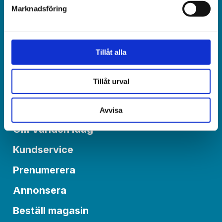
Marknadsföring
Redaktionen:
redaktionen@varldenidag.se
Tillåt alla
Postadress:
Världen idag, Box 6015
Tillåt urval
550 06 Jönköping
Avvisa
Om Världen idag
Kundservice
Prenumerera
Annonsera
Beställ magasin