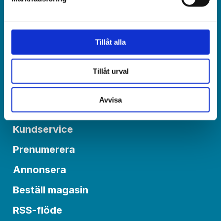
Redaktionen:
redaktionen@varldenidag.se
Tillåt alla
Postadress:
Världen idag, Box 6015
550 06 Jönköping
Tillåt urval
Avvisa
Om Världen idag
Kundservice
Prenumerera
Annonsera
Beställ magasin
RSS-flöde