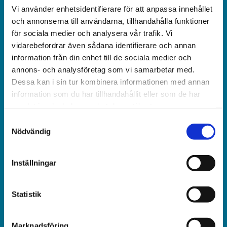
Vi använder enhetsidentifierare för att anpassa innehållet
Världen idag är en rikstäckande
och annonserna till användarna, tillhandahålla funktioner
och obunden nyhets­­­tidning på kristen grund.
för sociala medier och analysera vår trafik. Vi
vidarebefordrar även sådana identifierare och annan
Ansvarig utgivare och chef­redaktör:
information från din enhet till de sociala medier och
Jonas Adolfsson
annons- och analysföretag som vi samarbetar med.
Dessa kan i sin tur kombinera informationen med annan
© Världen idag AB
information som du har tillhandahållit eller som de har
samlat in när du har använt deras tjänster.
Växel:
Samtyckesval
018-430 40 00
Nödvändig
(kl 10–12, 14–16)
Inställningar
Kundservice:
018-430 40 50
(kl 10–12, 14–16)
Statistik
kundtjanst@varldenidag.se
Marknadsföring