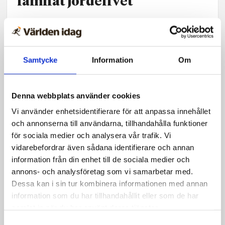
lämnat jordelivet
Samtycke
Information
Om
Denna webbplats använder cookies
Vi använder enhetsidentifierare för att anpassa innehållet
och annonserna till användarna, tillhandahålla funktioner
för sociala medier och analysera vår trafik. Vi
vidarebefordrar även sådana identifierare och annan
information från din enhet till de sociala medier och
Nyheter
annons- och analysföretag som vi samarbetar med.
Dessa kan i sin tur kombinera informationen med annan
UMU i ny satsning – startar
information som du har tillhandahållit eller som de har
bas i Stockholm
samlat in när du har använt deras tjänster.
Samtyckesval