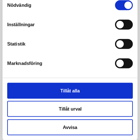
Nödvändig
Inställningar
Statistik
Marknadsföring
Nyheter
Tillåt alla
UMU vill sända ut team från
Tillåt urval
Småland – startar ny DTS
Avvisa