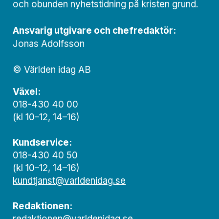
och obunden nyhets­­­tidning på kristen grund.
Ansvarig utgivare och chef­redaktör:
Jonas Adolfsson
© Världen idag AB
Växel:
018-430 40 00
(kl 10–12, 14–16)
Kundservice:
018-430 40 50
(kl 10–12, 14–16)
kundtjanst@varldenidag.se
Redaktionen:
redaktionen@varldenidag.se