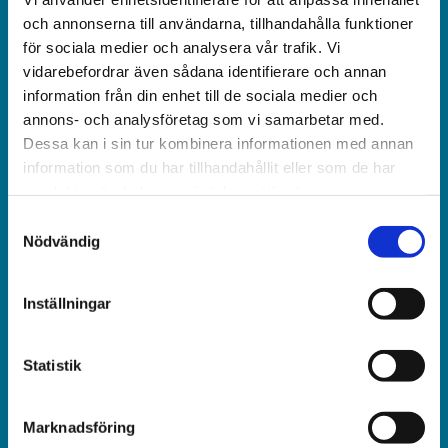
och obunden nyhets­­­tidning på kristen grund.
och annonserna till användarna, tillhandahålla funktioner
för sociala medier och analysera vår trafik. Vi
Ansvarig utgivare och chef­redaktör:
vidarebefordrar även sådana identifierare och annan
Jonas Adolfsson
information från din enhet till de sociala medier och
annons- och analysföretag som vi samarbetar med.
© Världen idag AB
Dessa kan i sin tur kombinera informationen med annan
information som du har tillhandahållit eller som de har
Växel:
samlat in när du har använt deras tjänster.
018-430 40 00
Samtyckesval
(kl 10–12, 14–16)
Nödvändig
Kundservice:
Inställningar
018-430 40 50
(kl 10–12, 14–16)
Statistik
kundtjanst@varldenidag.se
Redaktionen:
Marknadsföring