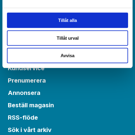
redaktionen@varldenidag.se
Postadress:
Tillåt alla
Världen idag, Box 6015
550 06 Jönköping
Tillåt urval
Om Världen idag
Avvisa
Kundservice
Prenumerera
Annonsera
Beställ magasin
RSS-flöde
Sök i vårt arkiv