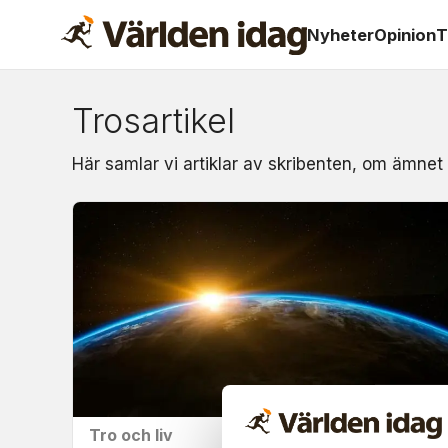
Nyheter
Opinion
T
Trosartikel
Om:
Här samlar vi artiklar av skribenten, om ämnet 
trosartikel
Tro och liv