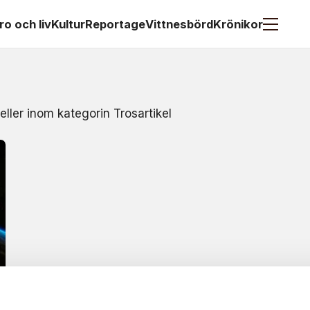
ro och liv
Kultur
Reportage
Vittnesbörd
Krönikor
eller inom kategorin Trosartikel