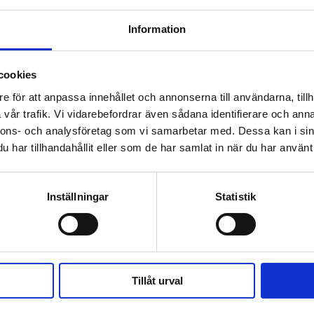
Information
cookies
e för att anpassa innehållet och annonserna till användarna, tillh
vår trafik. Vi vidarebefordrar även sådana identifierare och anna
nnons- och analysföretag som vi samarbetar med. Dessa kan i sin
har tillhandahållit eller som de har samlat in när du har använt 
Växel:
Om Världen 
018-430 40 00
Inställningar
Statistik
(kl 10–12, 14–16)
Kundservice
Prenumerer
Kundservice:
018-430 40 50
Annonsera
(kl 10–12, 14–16)
Tillåt urval
kundtjanst@varldenidag.se
Beställ maga
Redaktionen: