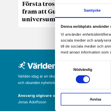
Första trosartikeln lyfter
Samtycke
fram att Gud skapade
universum
Denna webbplats använder 
Vi använder enhetsidentifierar
sociala medier och analysera 
till de sociala medier och a
med annan information som du 
Samtyckesval
Nödvändig
Världen idag är en rikstäckande
och obunden nyhets­­­tidning på kristen grund.
Ansvarig utgivare och chef­redaktör:
Avvisa
Jonas Adolfsson