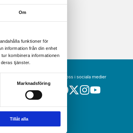
Om
andahålla funktioner för
n information från din enhet
 tur kombinera informationen
deras tjänster.
Följ oss i sociala medier
idag
Marknadsföring
a
Tillåt alla
sin