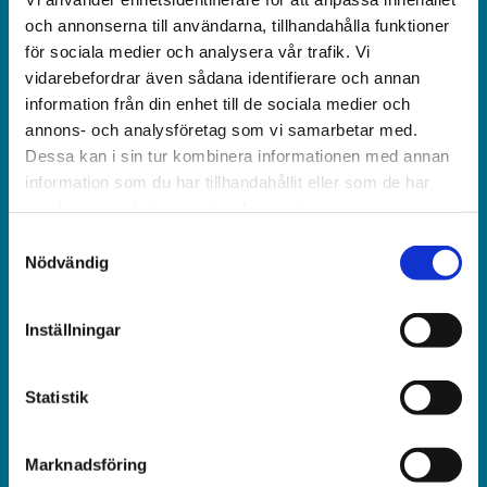
och obunden nyhets­­­tidning på kristen grund.
och annonserna till användarna, tillhandahålla funktioner
för sociala medier och analysera vår trafik. Vi
Ansvarig utgivare och chef­redaktör:
vidarebefordrar även sådana identifierare och annan
Jonas Adolfsson
information från din enhet till de sociala medier och
annons- och analysföretag som vi samarbetar med.
© Världen idag AB
Dessa kan i sin tur kombinera informationen med annan
information som du har tillhandahållit eller som de har
Växel:
samlat in när du har använt deras tjänster.
018-430 40 00
Samtyckesval
(kl 10–12, 14–16)
Nödvändig
Kundservice:
Inställningar
018-430 40 50
(kl 10–12, 14–16)
Statistik
kundtjanst@varldenidag.se
Redaktionen:
Marknadsföring