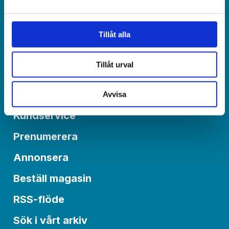
redaktionen@varldenidag.se
Postadress:
Tillåt alla
Världen idag, Box 6015
550 06 Jönköping
Tillåt urval
Om Världen idag
Avvisa
Kundservice
Prenumerera
Annonsera
Beställ magasin
RSS-flöde
Sök i vårt arkiv