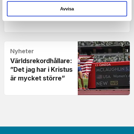
Krossade eget världsrekord –
Avvisa
tackade Gud efter loppet
Nyheter
Världsrekordhållare:
”Det jag har i Kristus
är mycket större”