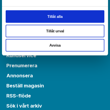
redaktionen@varldenidag.se
Postadress:
Tillåt alla
Världen idag, Box 6015
550 06 Jönköping
Tillåt urval
Om Världen idag
Avvisa
Kundservice
Prenumerera
Annonsera
Beställ magasin
RSS-flöde
Sök i vårt arkiv