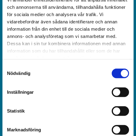
och obunden nyhets­­­tidning på kristen grund.
och annonserna till användarna, tillhandahålla funktioner
för sociala medier och analysera vår trafik. Vi
Ansvarig utgivare och chef­redaktör:
vidarebefordrar även sådana identifierare och annan
Jonas Adolfsson
information från din enhet till de sociala medier och
annons- och analysföretag som vi samarbetar med.
© Världen idag AB
Dessa kan i sin tur kombinera informationen med annan
information som du har tillhandahållit eller som de har
Växel:
samlat in när du har använt deras tjänster.
018-430 40 00
Samtyckesval
(kl 10–12, 14–16)
Nödvändig
Kundservice:
Inställningar
018-430 40 50
(kl 10–12, 14–16)
Statistik
kundtjanst@varldenidag.se
Redaktionen:
Marknadsföring