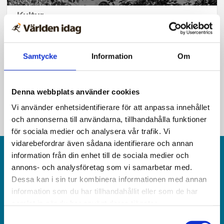
Kultur
Så etablerade sig Muslimska
brödraskapet i Sverige
Samtycke
Information
Om
Denna webbplats använder cookies
Vi använder enhetsidentifierare för att anpassa innehållet
och annonserna till användarna, tillhandahålla funktioner
för sociala medier och analysera vår trafik. Vi
vidarebefordrar även sådana identifierare och annan
information från din enhet till de sociala medier och
annons- och analysföretag som vi samarbetar med.
Dessa kan i sin tur kombinera informationen med annan
information som du har tillhandahållit eller som de har
samlat in när du har använt deras tjänster.
Världen idag är en rikstäckande
Samtyckesval
och obunden nyhets­­­tidning på kristen grund.