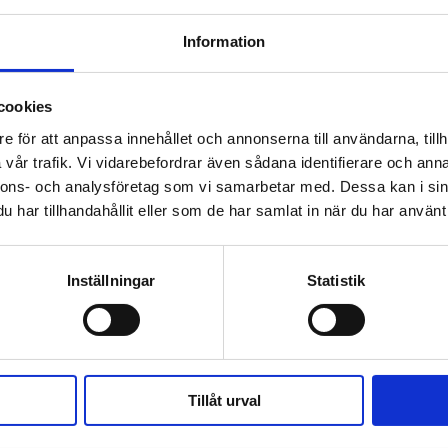
Information
cookies
e för att anpassa innehållet och annonserna till användarna, tillh
vår trafik. Vi vidarebefordrar även sådana identifierare och anna
nnons- och analysföretag som vi samarbetar med. Dessa kan i sin
har tillhandahållit eller som de har samlat in när du har använt 
Växel:
Om Världen 
018-430 40 00
Inställningar
Statistik
(kl 10–12, 14–16)
Kundservice
Prenumerer
Kundservice:
018-430 40 50
Annonsera
(kl 10–12, 14–16)
Tillåt urval
kundtjanst@varldenidag.se
Beställ maga
Redaktionen: