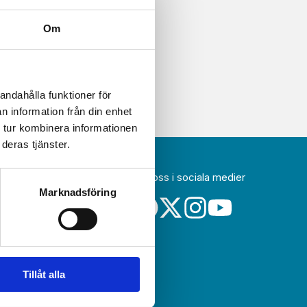
Om
andahålla funktioner för
n information från din enhet
 tur kombinera informationen
deras tjänster.
Följ oss i sociala medier
idag
Marknadsföring
a
Tillåt alla
sin