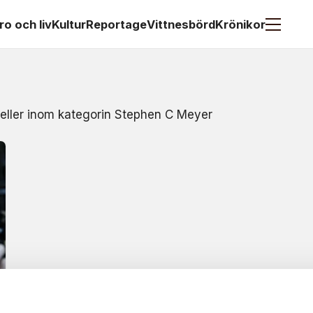
ro och liv
Kultur
Reportage
Vittnesbörd
Krönikor
t eller inom kategorin Stephen C Meyer