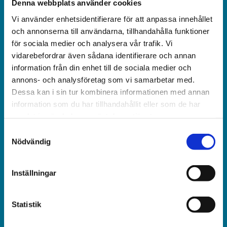
Denna webbplats använder cookies
Vi använder enhetsidentifierare för att anpassa innehållet
Världen idag är en rikstäckande
och annonserna till användarna, tillhandahålla funktioner
och obunden nyhets­­­tidning på kristen grund.
för sociala medier och analysera vår trafik. Vi
vidarebefordrar även sådana identifierare och annan
information från din enhet till de sociala medier och
Ansvarig utgivare och chef­redaktör:
annons- och analysföretag som vi samarbetar med.
Jonas Adolfsson
Dessa kan i sin tur kombinera informationen med annan
information som du har tillhandahållit eller som de har
© Världen idag AB
samlat in när du har använt deras tjänster.
Samtyckesval
Växel:
Nödvändig
018-430 40 00
(kl 10–12, 14–16)
Inställningar
Kundservice:
018-430 40 50
Statistik
(kl 10–12, 14–16)
kundtjanst@varldenidag.se