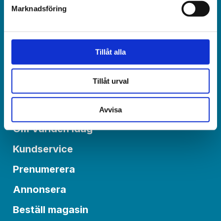
Marknadsföring
Redaktionen:
redaktionen@varldenidag.se
Tillåt alla
Postadress:
Världen idag, Box 6015
Tillåt urval
550 06 Jönköping
Avvisa
Om Världen idag
Kundservice
Prenumerera
Annonsera
Beställ magasin