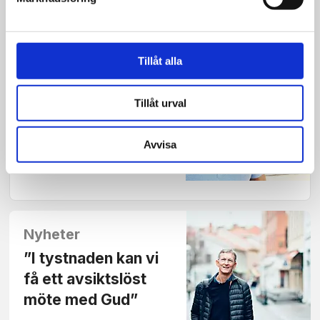
Tillåt alla
Nyheter
Mats Särnholm
Tillåt urval
föreslås som ny
föreståndare för
Avvisa
Smyrna
Nyheter
”I tystnaden kan vi
få ett avsiktslöst
möte med Gud”