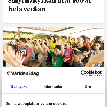
Smyrnakyrkan firar 100 år
hela veckan
Samtycke
Information
Om
Tro och liv
Smyrnakyrkan – trofast
Denna webbplats använder cookies
aktör i missionen på Balkan