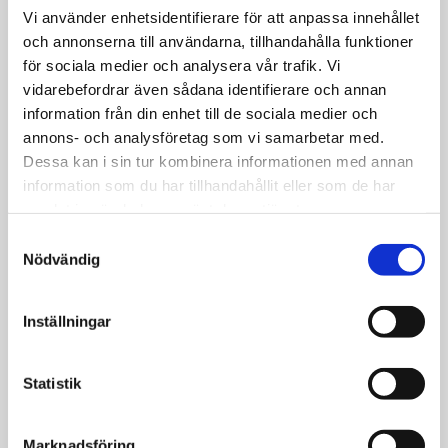
Vi använder enhetsidentifierare för att anpassa innehållet
och annonserna till användarna, tillhandahålla funktioner
för sociala medier och analysera vår trafik. Vi
vidarebefordrar även sådana identifierare och annan
information från din enhet till de sociala medier och
annons- och analysföretag som vi samarbetar med.
Dessa kan i sin tur kombinera informationen med annan
information som du har tillhandahållit eller som de har
samlat in när du har använt deras tjänster.
Samtyckesval
Nödvändig
Inställningar
Nyheter
Urban Ringbäck lägger in en
Statistik
ny växel – men saktar inte
ner
Marknadsföring