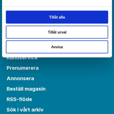
redaktionen@varldenidag.se
Postadress:
Tillåt alla
Världen idag, Box 6015
550 06 Jönköping
Tillåt urval
Om Världen idag
Avvisa
Kundservice
Prenumerera
Annonsera
Beställ magasin
RSS-flöde
Sök i vårt arkiv