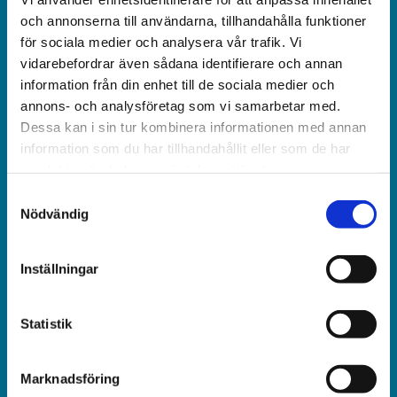
och obunden nyhets­­­tidning på kristen grund.
och annonserna till användarna, tillhandahålla funktioner
för sociala medier och analysera vår trafik. Vi
Ansvarig utgivare och chef­redaktör:
vidarebefordrar även sådana identifierare och annan
Jonas Adolfsson
information från din enhet till de sociala medier och
annons- och analysföretag som vi samarbetar med.
© Världen idag AB
Dessa kan i sin tur kombinera informationen med annan
information som du har tillhandahållit eller som de har
Växel:
samlat in när du har använt deras tjänster.
018-430 40 00
Samtyckesval
(kl 10–12, 14–16)
Nödvändig
Kundservice:
Inställningar
018-430 40 50
(kl 10–12, 14–16)
Statistik
kundtjanst@varldenidag.se
Redaktionen:
Marknadsföring