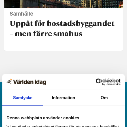
Samhälle
Uppåt för bostads­byggandet
– men färre småhus
Samtycke
Information
Om
Denna webbplats använder cookies
Världen idag är en rikstäckande
Vi använder enhetsidentifierare för att anpassa innehållet