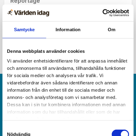
Reportage
Pastorn var på väg att ge upp
– då kom genombrottet
Samtycke
Information
Om
Denna webbplats använder cookies
Vi använder enhetsidentifierare för att anpassa innehållet
och annonserna till användarna, tillhandahålla funktioner
för sociala medier och analysera vår trafik. Vi
vidarebefordrar även sådana identifierare och annan
information från din enhet till de sociala medier och
annons- och analysföretag som vi samarbetar med.
Dessa kan i sin tur kombinera informationen med annan
information som du har tillhandahållit eller som de har
Världen idag är en rikstäckande
samlat in när du har använt deras tjänster.
och obunden nyhets­­­tidning på kristen grund.
Samtyckesval
Nödvändig