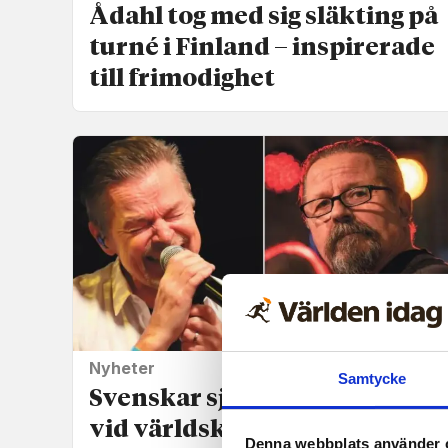
Ådahl tog med sig släkting på
turné i Finland – inspirerade
till frimodighet
Nyheter
Samtycke
Svenskar sjunger bönesång
vid världskonvent i
Denna webbplats använder 