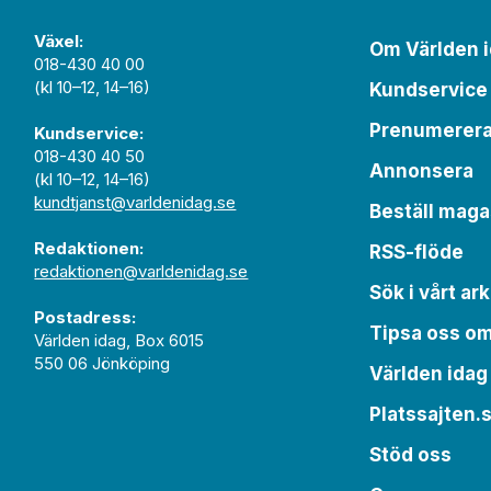
Växel:
Om Världen 
018-430 40 00
(kl 10–12, 14–16)
Kundservice
Prenumerer
Kundservice:
018-430 40 50
Annonsera
(kl 10–12, 14–16)
kundtjanst@varldenidag.se
Beställ maga
Redaktionen:
RSS-flöde
redaktionen@varldenidag.se
Sök i vårt ark
Postadress:
Tipsa oss o
Världen idag, Box 6015
550 06 Jönköping
Världen idag
Platssajten.
Stöd oss