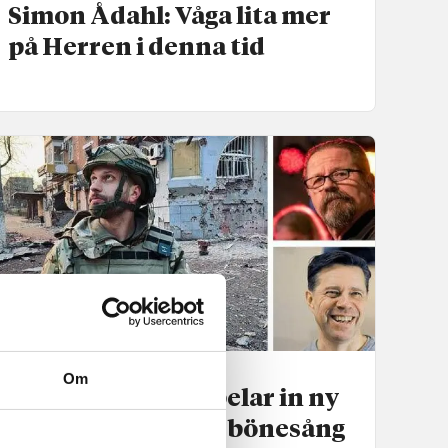
Simon Ådahl: Våga lita mer
på Herren i denna tid
Nyheter
Om
Ukrainsk artist spelar in ny
version av svensk bönesång