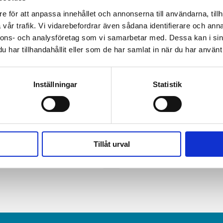
e för att anpassa innehållet och annonserna till användarna, tillh
vår trafik. Vi vidarebefordrar även sådana identifierare och anna
nnons- och analysföretag som vi samarbetar med. Dessa kan i sin
har tillhandahållit eller som de har samlat in när du har använt 
Inställningar
Statistik
tage
Nyheter
 befriade Hanne och
Ådahl och Jerusalem-
från alla
profiler lyfter fram Je
Tillåt urval
ationskrav
ny skiva