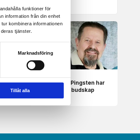
andahålla funktioner för
n information från din enhet
 tur kombinera informationen
deras tjänster.
Marknadsföring
Nyheter
Simon Ådahl: Pingsten har
sus på
ett bortglömt budskap
Tillåt alla