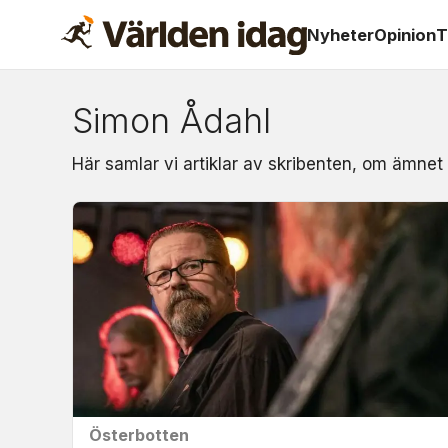
Nyheter
Opinion
T
Simon Ådahl
Om:
Här samlar vi artiklar av skribenten, om ämnet
simon
ådahl
Österbotten