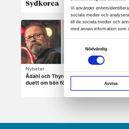
Sydkorea
Vi använder enhetsidentifierar
sociala medier och analysera 
till de sociala medier och a
med annan information som du 
Samtyckesval
Nödvändig
Nyheter
Repor
Ådahl och Thyrén sjunger
Jesus
duett om bön för Ukraina
Göran 
Avvisa
prest