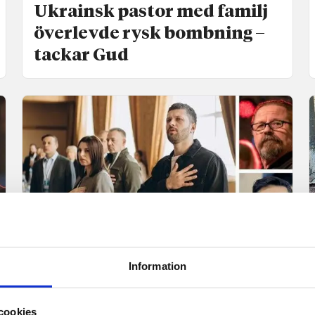
Ukrainsk pastor med familj
överlevde rysk bombning –
tackar Gud
Nyheter
Information
Svensk bönesång sjöngs
inför höga företrädare i Kiev
cookies