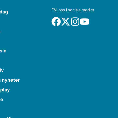
Följ oss i sociala medier
idag
a
sin
iv
m nyheter
 play
se