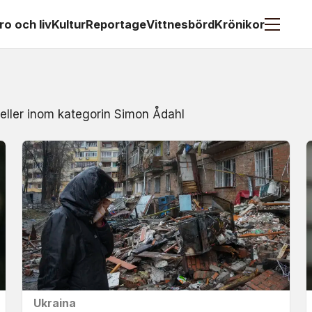
ro och liv
Kultur
Reportage
Vittnesbörd
Krönikor
 eller inom kategorin Simon Ådahl
Ukraina