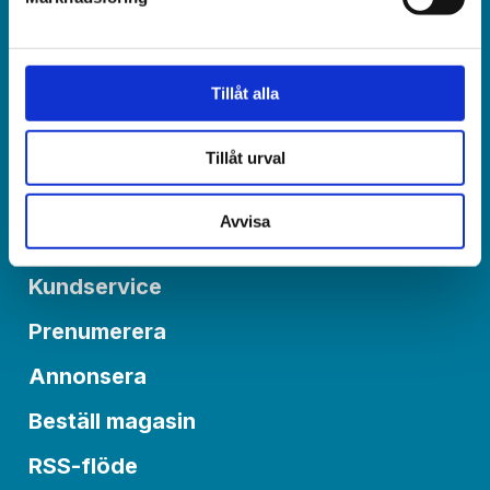
Redaktionen:
redaktionen@varldenidag.se
Tillåt alla
Postadress:
Världen idag, Box 6015
550 06 Jönköping
Tillåt urval
Avvisa
Om Världen idag
Kundservice
Prenumerera
Annonsera
Beställ magasin
RSS-flöde