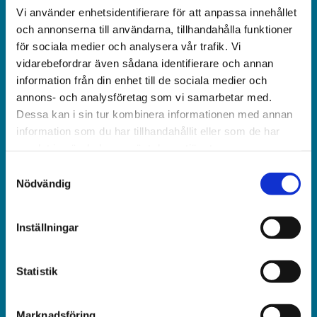
Vi använder enhetsidentifierare för att anpassa innehållet
Världen idag är en rikstäckande
och annonserna till användarna, tillhandahålla funktioner
och obunden nyhets­­­tidning på kristen grund.
för sociala medier och analysera vår trafik. Vi
vidarebefordrar även sådana identifierare och annan
Ansvarig utgivare och chef­redaktör:
information från din enhet till de sociala medier och
Jonas Adolfsson
annons- och analysföretag som vi samarbetar med.
Dessa kan i sin tur kombinera informationen med annan
© Världen idag AB
information som du har tillhandahållit eller som de har
samlat in när du har använt deras tjänster.
Växel:
Samtyckesval
018-430 40 00
Nödvändig
(kl 10–12, 14–16)
Inställningar
Kundservice:
018-430 40 50
(kl 10–12, 14–16)
Statistik
kundtjanst@varldenidag.se
Marknadsföring