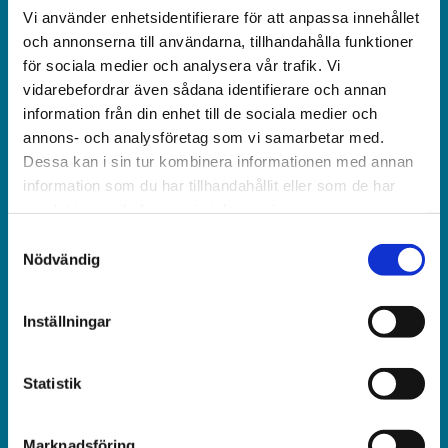
Vi använder enhetsidentifierare för att anpassa innehållet
Världen idag är en rikstäckande
och annonserna till användarna, tillhandahålla funktioner
och obunden nyhets­­­tidning på kristen grund.
för sociala medier och analysera vår trafik. Vi
vidarebefordrar även sådana identifierare och annan
Ansvarig utgivare och chef­redaktör:
information från din enhet till de sociala medier och
Jonas Adolfsson
annons- och analysföretag som vi samarbetar med.
Dessa kan i sin tur kombinera informationen med annan
© Världen idag AB
information som du har tillhandahållit eller som de har
samlat in när du har använt deras tjänster.
Växel:
Samtyckesval
018-430 40 00
Nödvändig
(kl 10–12, 14–16)
Inställningar
Kundservice:
018-430 40 50
(kl 10–12, 14–16)
Statistik
kundtjanst@varldenidag.se
Marknadsföring