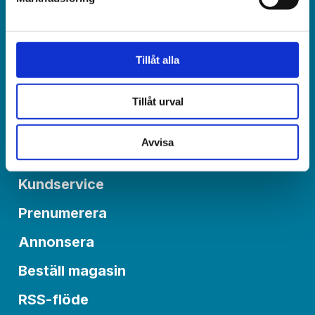
Redaktionen:
redaktionen@varldenidag.se
Tillåt alla
Postadress:
Världen idag, Box 6015
550 06 Jönköping
Tillåt urval
Avvisa
Om Världen idag
Kundservice
Prenumerera
Annonsera
Beställ magasin
RSS-flöde