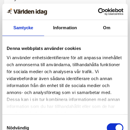
Rimbo-kyrka beslöt lämna
Equmeniakyrkan: ”Blev
Samtycke
Information
Om
nödvändigt”
Denna webbplats använder cookies
Vi använder enhetsidentifierare för att anpassa innehållet
och annonserna till användarna, tillhandahålla funktioner
för sociala medier och analysera vår trafik. Vi
vidarebefordrar även sådana identifierare och annan
information från din enhet till de sociala medier och
annons- och analysföretag som vi samarbetar med.
Dessa kan i sin tur kombinera informationen med annan
information som du har tillhandahållit eller som de har
samlat in när du har använt deras tjänster.
Samtyckesval
Nödvändig