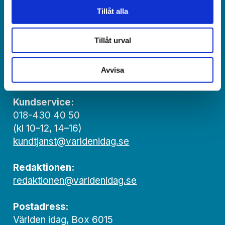
Jonas Adolfsson
Tillåt alla
© Världen idag AB
Tillåt urval
Växel:
018-430 40 00
Avvisa
(kl 10–12, 14–16)
Kundservice:
018-430 40 50
(kl 10–12, 14–16)
kundtjanst@varldenidag.se
Redaktionen:
redaktionen@varldenidag.se
Postadress:
Världen idag, Box 6015