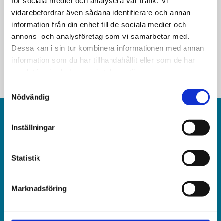
för sociala medier och analysera vår trafik. Vi
vidarebefordrar även sådana identifierare och annan
”Stimulera energiflöden”
information från din enhet till de sociala medier och
annons- och analysföretag som vi samarbetar med.
Dessa kan i sin tur kombinera informationen med annan
information som du har tillhandahållit eller som de har
samlat in när du har använt deras tjänster.
Samtyckesval
Nödvändig
Inställningar
Statistik
Världen idag är en rikstäckande
och obunden nyhets­­­tidning på kristen grund.
Marknadsföring
Ansvarig utgivare och chef­redaktör: