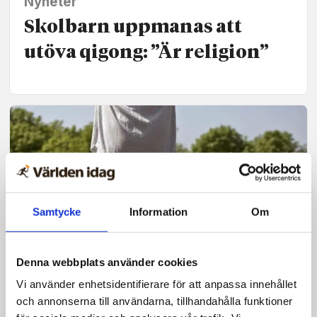
Nyheter
Skolbarn uppmanas att
utöva qigong: ”Är religion”
Samtycke
Information
Om
Denna webbplats använder cookies
Vi använder enhetsidentifierare för att anpassa innehållet
Nyheter
och annonserna till användarna, tillhandahålla funktioner
Syftet med qigong: