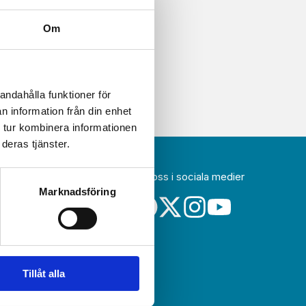
Om
andahålla funktioner för
n information från din enhet
 tur kombinera informationen
deras tjänster.
Följ oss i sociala medier
idag
Marknadsföring
a
Tillåt alla
sin