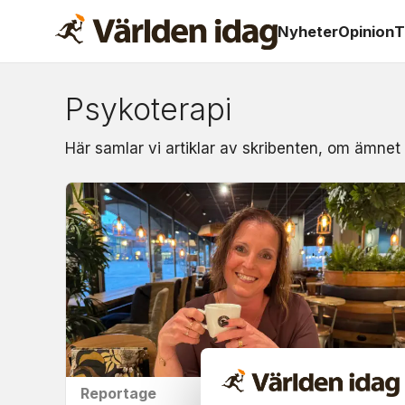
Nyheter
Opinion
T
Psykoterapi
Om:
Här samlar vi artiklar av skribenten, om ämnet
psykoterapi
Reportage