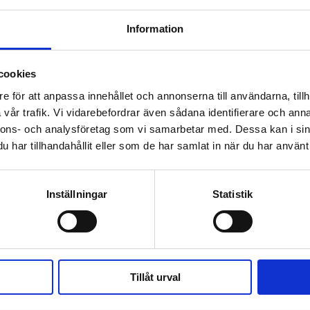
Information
cookies
e för att anpassa innehållet och annonserna till användarna, tillh
vår trafik. Vi vidarebefordrar även sådana identifierare och anna
nnons- och analysföretag som vi samarbetar med. Dessa kan i sin
har tillhandahållit eller som de har samlat in när du har använt 
Växel:
Om Världen 
018-430 40 00
Inställningar
Statistik
(kl 10–12, 14–16)
Kundservice
Prenumerer
Kundservice:
018-430 40 50
Annonsera
(kl 10–12, 14–16)
Tillåt urval
kundtjanst@varldenidag.se
Beställ maga
Redaktionen: