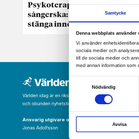
Psykoterapeut och
Samtycke
sångerska: ”Inte bra att
stänga inne ilska och sorg”
Denna webbplats använder 
Vi använder enhetsidentifierar
sociala medier och analysera 
till de sociala medier och a
med annan information som du 
Samtyckesval
Nödvändig
Världen idag är en rikstäckande
och obunden nyhets­­­tidning på kristen grund.
Ansvarig utgivare och chef­redaktör:
Avvisa
Jonas Adolfsson