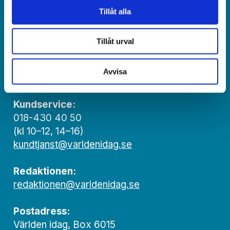
Jonas Adolfsson
Tillåt alla
© Världen idag AB
Tillåt urval
Växel:
018-430 40 00
Avvisa
(kl 10–12, 14–16)
Kundservice:
018-430 40 50
(kl 10–12, 14–16)
kundtjanst@varldenidag.se
Redaktionen:
redaktionen@varldenidag.se
Postadress:
Världen idag, Box 6015