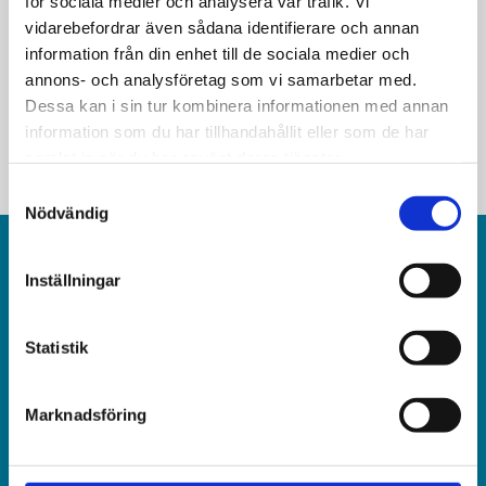
för sociala medier och analysera vår trafik. Vi
vidarebefordrar även sådana identifierare och annan
sexköp: Reglera pornografin
information från din enhet till de sociala medier och
annons- och analysföretag som vi samarbetar med.
Dessa kan i sin tur kombinera informationen med annan
information som du har tillhandahållit eller som de har
samlat in när du har använt deras tjänster.
Samtyckesval
Nödvändig
Inställningar
Statistik
Världen idag är en rikstäckande
och obunden nyhets­­­tidning på kristen grund.
Marknadsföring
Ansvarig utgivare och chef­redaktör: