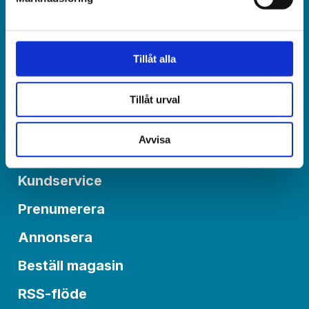
Redaktionen:
redaktionen@varldenidag.se
Tillåt alla
Postadress:
Världen idag, Box 6015
550 06 Jönköping
Tillåt urval
Avvisa
Om Världen idag
Kundservice
Prenumerera
Annonsera
Beställ magasin
RSS-flöde