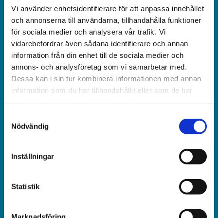
Vi använder enhetsidentifierare för att anpassa innehållet
Världen idag är en rikstäckande
och annonserna till användarna, tillhandahålla funktioner
och obunden nyhets­­­tidning på kristen grund.
för sociala medier och analysera vår trafik. Vi
vidarebefordrar även sådana identifierare och annan
Ansvarig utgivare och chef­redaktör:
information från din enhet till de sociala medier och
Jonas Adolfsson
annons- och analysföretag som vi samarbetar med.
Dessa kan i sin tur kombinera informationen med annan
© Världen idag AB
information som du har tillhandahållit eller som de har
samlat in när du har använt deras tjänster.
Växel:
Samtyckesval
018-430 40 00
Nödvändig
(kl 10–12, 14–16)
Inställningar
Kundservice:
018-430 40 50
(kl 10–12, 14–16)
Statistik
kundtjanst@varldenidag.se
Marknadsföring