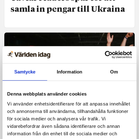
samla in pengar till Ukraina
Samtycke
Information
Om
Denna webbplats använder cookies
Vi använder enhetsidentifierare för att anpassa innehållet
och annonserna till användarna, tillhandahålla funktioner
Ung kristen
för sociala medier och analysera vår trafik. Vi
Fest­stämning när 500
vidarebefordrar även sådana identifierare och annan
ungdomar peppades till
information från din enhet till de sociala medier och