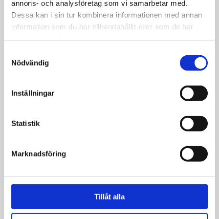
annons- och analysföretag som vi samarbetar med.
skol­mission
Dessa kan i sin tur kombinera informationen med annan
information som du har tillhandahållit eller som de har
samlat in när du har använt deras tjänster.
Samtyckesval
Nödvändig
Ung kristen
”Tänk vad Gud kan
Inställningar
göra genom en liten
dröm”
Statistik
Marknadsföring
Ung kristen
Ny Generation firar
tjugo år av
Tillåt alla
skolmission