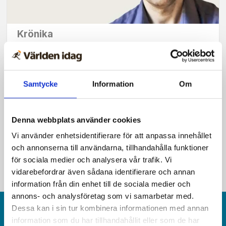
Krönika
För Sveriges del var förra
seklets farligaste stater
Samtycke
Information
Om
Sovjetunionen och
Nazityskland.
Denna webbplats använder cookies
Vi använder enhetsidentifierare för att anpassa innehållet
och annonserna till användarna, tillhandahålla funktioner
för sociala medier och analysera vår trafik. Vi
vidarebefordrar även sådana identifierare och annan
information från din enhet till de sociala medier och
annons- och analysföretag som vi samarbetar med.
Dessa kan i sin tur kombinera informationen med annan
information som du har tillhandahållit eller som de har