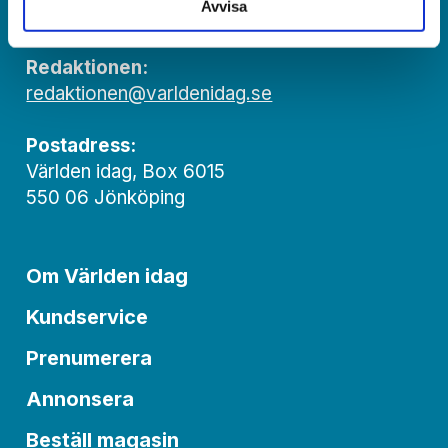
Avvisa
kundtjanst@varldenidag.se
Redaktionen:
redaktionen@varldenidag.se
Postadress:
Världen idag, Box 6015
550 06 Jönköping
Om Världen idag
Kundservice
Prenumerera
Annonsera
Beställ magasin