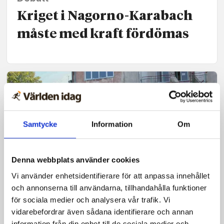
Kriget i Nagorno-Karabach
måste med kraft fördömas
Samtycke
Information
Om
Denna webbplats använder cookies
Vi använder enhetsidentifierare för att anpassa innehållet
och annonserna till användarna, tillhandahålla funktioner
Nyheter
för sociala medier och analysera vår trafik. Vi
vidarebefordrar även sådana identifierare och annan
Kristna armenier i nöd får
information från din enhet till de sociala medier och