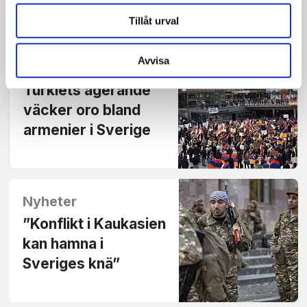
Tillåt urval
Avvisa
Nyheter
Turkiets agerande
väcker oro bland
armenier i Sverige
Nyheter
”Konflikt i Kaukasien
kan hamna i
Sveriges knä”