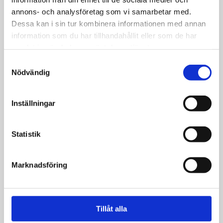
hjälp från Småland
annons- och analysföretag som vi samarbetar med.
Dessa kan i sin tur kombinera informationen med annan
information som du har tillhandahållit eller som de har
samlat in när du har använt deras tjänster.
Samtyckesval
Nödvändig
Inställningar
Statistik
Marknadsföring
Nyheter
Avtal klart: Striderna ska
Tillåt alla
avslutas i Nagorno-Karabach