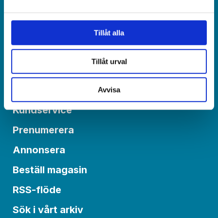
redaktionen@varldenidag.se
Postadress:
Tillåt alla
Världen idag, Box 6015
550 06 Jönköping
Tillåt urval
Om Världen idag
Avvisa
Kundservice
Prenumerera
Annonsera
Beställ magasin
RSS-flöde
Sök i vårt arkiv