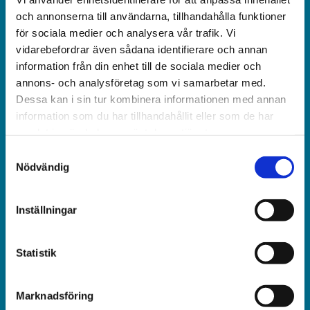
och obunden nyhets­­­tidning på kristen grund.
och annonserna till användarna, tillhandahålla funktioner
för sociala medier och analysera vår trafik. Vi
Ansvarig utgivare och chef­redaktör:
vidarebefordrar även sådana identifierare och annan
Jonas Adolfsson
information från din enhet till de sociala medier och
annons- och analysföretag som vi samarbetar med.
© Världen idag AB
Dessa kan i sin tur kombinera informationen med annan
information som du har tillhandahållit eller som de har
Växel:
samlat in när du har använt deras tjänster.
018-430 40 00
Samtyckesval
(kl 10–12, 14–16)
Nödvändig
Kundservice:
Inställningar
018-430 40 50
(kl 10–12, 14–16)
Statistik
kundtjanst@varldenidag.se
Redaktionen:
Marknadsföring