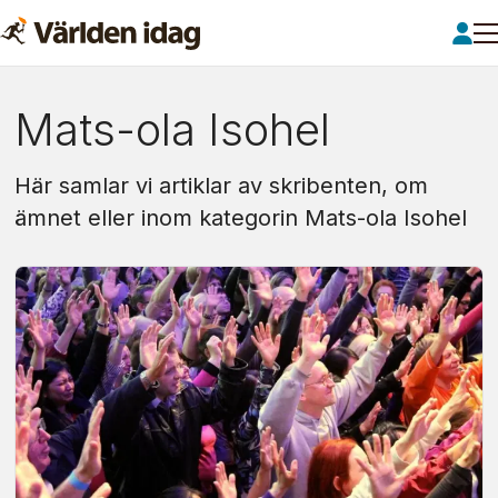
Om:
Mats-ola Isohel
mats-
Här samlar vi artiklar av skribenten, om
ola
ämnet eller inom kategorin Mats-ola Isohel
isohel