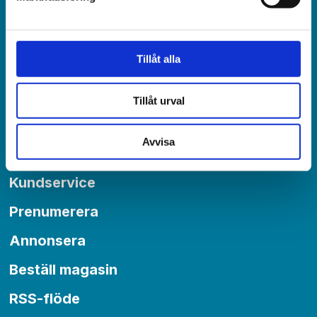
Redaktionen:
redaktionen@varldenidag.se
Tillåt alla
Postadress:
Världen idag, Box 6015
550 06 Jönköping
Tillåt urval
Avvisa
Om Världen idag
Kundservice
Prenumerera
Annonsera
Beställ magasin
RSS-flöde