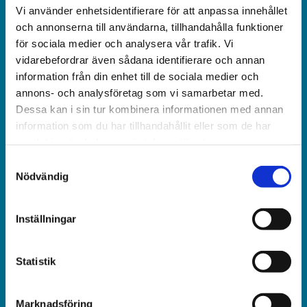
Världen idag är en rikstäckande
Vi använder enhetsidentifierare för att anpassa innehållet
och annonserna till användarna, tillhandahålla funktioner
och obunden nyhets­­­tidning på kristen grund.
för sociala medier och analysera vår trafik. Vi
vidarebefordrar även sådana identifierare och annan
Ansvarig utgivare och chef­redaktör:
information från din enhet till de sociala medier och
Jonas Adolfsson
annons- och analysföretag som vi samarbetar med.
Dessa kan i sin tur kombinera informationen med annan
© Världen idag AB
information som du har tillhandahållit eller som de har
samlat in när du har använt deras tjänster.
Växel:
Samtyckesval
018-430 40 00
Nödvändig
(kl 10–12, 14–16)
Inställningar
Kundservice:
018-430 40 50
(kl 10–12, 14–16)
Statistik
kundtjanst@varldenidag.se
Marknadsföring